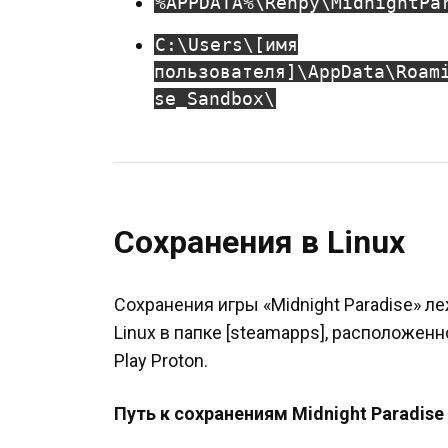
%APPDATA%\Renpy\MidnightPa
C:\Users\[имя
пользователя]\AppData\Roam
se_Sandbox\
Сохранения в Linux
Сохранения игры «Midnight Paradise» л
Linux в папке [steamapps], расположен
Play Proton.
Путь к сохранениям Midnight Paradise 