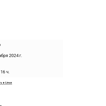
b
бря 2024 г.
16 ч.
ь в Linux