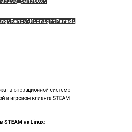
radise_Sandbox\
ing\Renpy\MidnightParadi
ежат в операционной системе
ной в игровом клиенте STEAM
в STEAM на Linux: