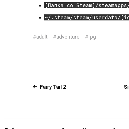
[Папка со Steam]/steamapps
~/.steam/steam/userdata/[i
#
adult
#
adventure
#
rpg
Fairy Tail 2
Si