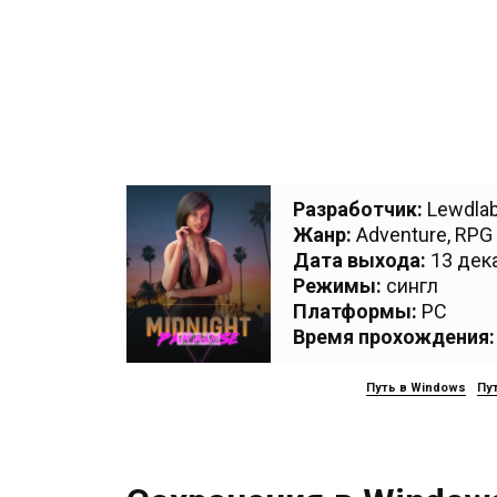
Разработчик:
Lewdla
Жанр:
Adventure
,
RPG
Дата выхода:
13 дека
Режимы:
сингл
Платформы:
PC
Время прохождения:
Путь в Windows
Пут