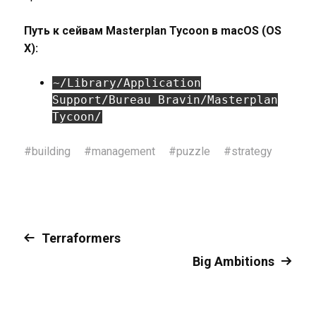
Путь к сейвам Masterplan Tycoon в macOS (OS
X):
~/Library/Application
Support/Bureau Bravin/Masterplan
Tycoon/
#
building
#
management
#
puzzle
#
strategy
Terraformers
Big Ambitions