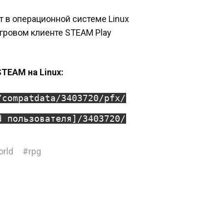
т в операционной системе Linux
игровом клиенте STEAM Play
STEAM на Linux:
/compatdata/3403720/pfx/
d пользователя]/3403720/
orld
#
rpg