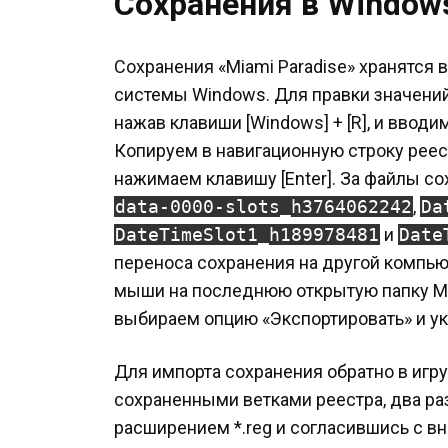
Сохранения в Window
Сохранения «Miami Paradise» хранятся 
системы Windows. Для правки значений
нажав клавиши [Windows] + [R], и вводим
Копируем в навигационную строку реест
нажимаем клавишу [Enter]. За файлы с
data-0000-slots_h3764062242
,
Da
DateTimeSlot1_h189978481
и
Date
переноса сохранения на другой компь
мыши на последнюю открытую папку Mia
выбираем опцию «Экспортировать» и у
Для импорта сохранения обратно в игру
сохраненными ветками реестра, два раз
расширением *.reg и согласившись с 