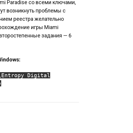
mi Paradise со всеми ключами,
огут возникнуть проблемы с
нием реестра желательно
прохождение игры Miami
и второстепенные задания — 6
Windows:
\Entropy Digital
e