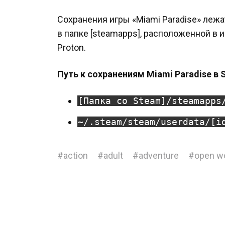
Сохранения игры «Miami Paradise» лежа
в папке [steamapps], расположенной в 
Proton.
Путь к сохранениям Miami Paradise в 
[Папка со Steam]/steamapps
~/.steam/steam/userdata/[i
#
action
#
adult
#
adventure
#
open w