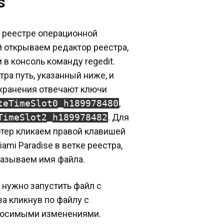
s
в реестре операционной
 открываем редактор реестра,
 в консоль команду regedit.
ра путь, указанный ниже, и
охранения отвечают ключи
teTimeSlot0_h189978480
,
TimeSlot2_h189978482
. Для
ютер кликаем правой клавишей
mi Paradise в ветке реестра,
казываем имя файла.
 нужно запустить файл с
а кликнув по файлу с
вносимыми изменениями.