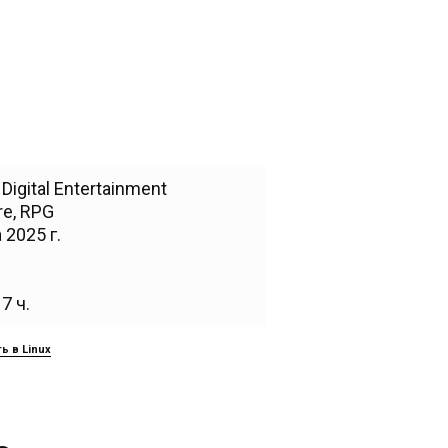
 Digital Entertainment
re
,
RPG
 2025 г.
7 ч.
ь в Linux