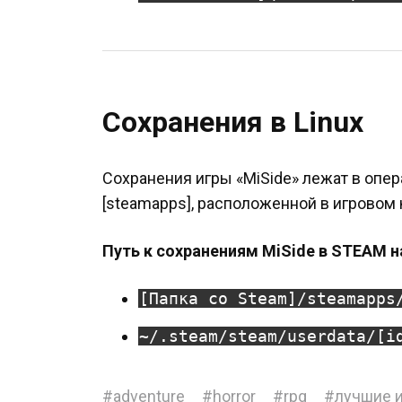
Сохранения в Linux
Сохранения игры «MiSide» лежат в опер
[steamapps], расположенной в игровом 
Путь к сохранениям MiSide в STEAM на
[Папка со Steam]/steamapps
~/.steam/steam/userdata/[i
#
adventure
#
horror
#
rpg
#
лучшие 