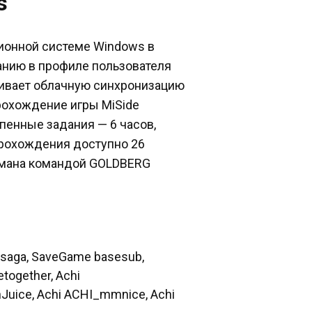
s
ционной системе Windows в
чанию в профиле пользователя
живает облачную синхронизацию
прохождение игры MiSide
епенные задания — 6 часов,
 прохождения доступно 26
омана командой GOLDBERG
saga, SaveGame basesub,
together, Achi
Juice, Achi ACHI_mmnice, Achi