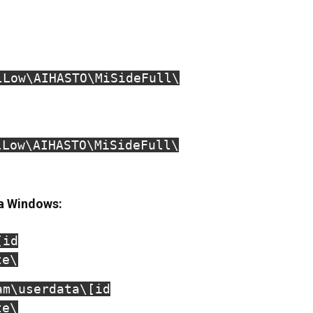
lLow\AIHASTO\MiSideFull\
lLow\AIHASTO\MiSideFull\
а Windows:
[id
te\
am\userdata\[id
te\