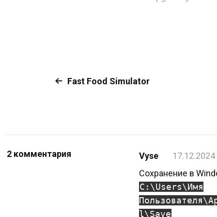
Fast Food Simulator
2 комментария
Vyse
17.12.2024
Сохранение в Win
C:\Users\Имя
Пользователя\A
l\Save