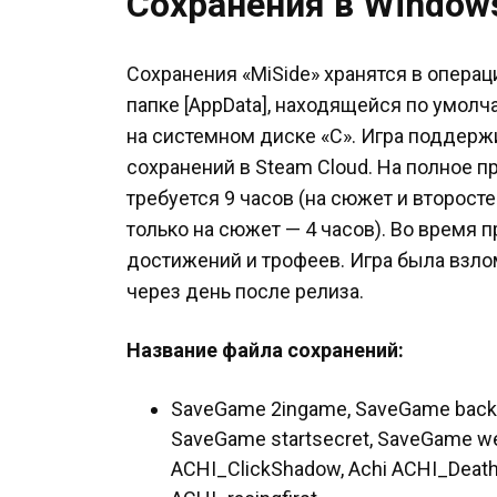
Сохранения в Window
Сохранения «MiSide» хранятся в опера
папке [AppData], находящейся по умол
на системном диске «C». Игра поддер
сохранений в Steam Cloud. На полное 
требуется 9 часов (на сюжет и второст
только на сюжет — 4 часов). Во время
достижений и трофеев. Игра была взл
через день после релиза.
Название файла сохранений:
SaveGame 2ingame, SaveGame back
SaveGame startsecret, SaveGame we
ACHI_ClickShadow, Achi ACHI_Death