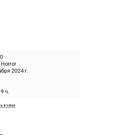
TO
,
Horror
бря 2024 г.
9 ч.
ь в Linux