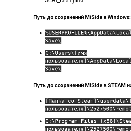
ACHI_racingfirst
Путь до сохранений MiSide в Windows:
%USERPROFILE%\AppData\Loca
Save\
C:\Users\[имя
пользователя]\AppData\Loca
Save\
Путь до сохранений MiSide в STEAM н
[Папка со Steam]\userdata\
пользователя]\2527500\remo
C:\Program Files (x86)\Ste
пользователя]\2527500\remo