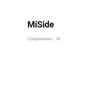
MiSide
Сохранения
M