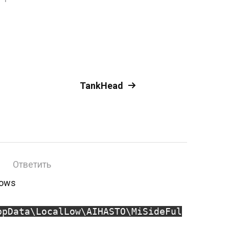
TankHead
Ответить
dows
ppData\LocalLow\AIHASTO\MiSideFul