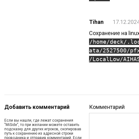
Tihan
17.12.202
Сохранение на linu
/home/deck/.lo
ata/2527500/pf
/LocalLow/AIHA
Добавить комментарий
Комментарий
Если вы нашли, где лежат сохранения
"MiSide", то при желании можете оставить
подсказку для других игроков, скопировав
путь к сохранению из адресной строки
проводника и отправив комментарий. Если