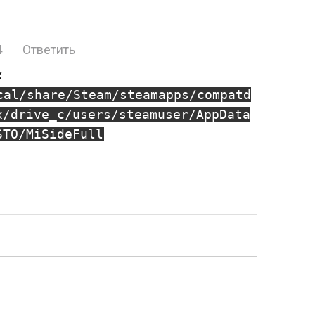
4
Ответить
x
cal/share/Steam/steamapps/compatd
x/drive_c/users/steamuser/AppData
STO/MiSideFull