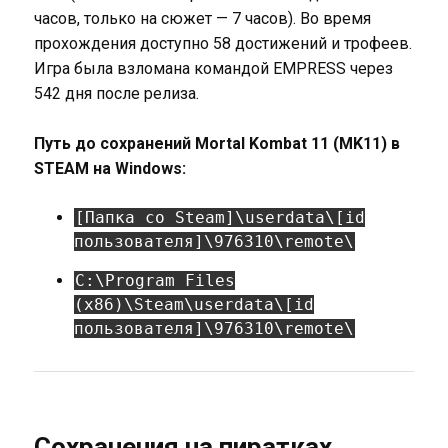
часов, только на сюжет — 7 часов). Во время
прохождения доступно 58 достижений и трофеев.
Игра была взломана командой EMPRESS через
542 дня после релиза.
Путь до сохранений Mortal Kombat 11 (MK11) в
STEAM на Windows:
[Папка со Steam]\userdata\[id
пользователя]\976310\remote\
C:\Program Files
(x86)\Steam\userdata\[id
пользователя]\976310\remote\
Сохранения на пиратках