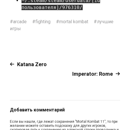
~/.steam/steam/userdata/[id
пользователя]/976310/
#
arcade
#
fighting
#
mortal kombat
#
лучшие
игры
Katana Zero
Imperator: Rome
Добавить комментарий
Если вы нашли, где лежат сохранения "Mortal Kombat 11", то при
желании можете оставить подсказку для других игроков,
скопировав путь к сохранению из адресной строки проводника и