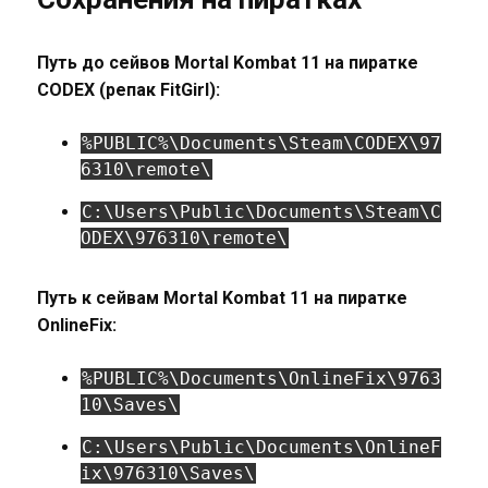
Путь до сейвов Mortal Kombat 11 на пиратке
CODEX (репак FitGirl):
%PUBLIC%\Documents\Steam\CODEX\97
6310\remote\
C:\Users\Public\Documents\Steam\C
ODEX\976310\remote\
Путь к сейвам Mortal Kombat 11 на пиратке
OnlineFix:
%PUBLIC%\Documents\OnlineFix\9763
10\Saves\
C:\Users\Public\Documents\OnlineF
ix\976310\Saves\