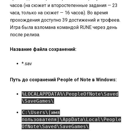
часов (на сюжет и второстепенные задания — 23
часа, только на сюжет — 16 часов). Во время
прохождения доступно 39 достижений и трофеев.
Игра была взломана командой RUNE через день
после релиза.
Название файла сохранений:
*.sav
Путь до сохранений People of Note в Windows:
%LOCALAPPDATA%\PeopleOfNote\Saved
\SaveGames\
C:\Users\[имя
пользователя]\AppData\Local\People
OfNote\Saved\SaveGames\