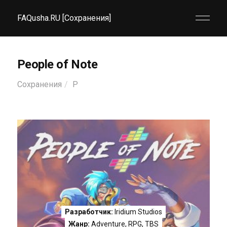
FAQusha.RU [Сохранения]
People of Note
Сохранения
P
Разработчик:
Iridium Studios
Жанр:
Adventure
,
RPG
,
TBS