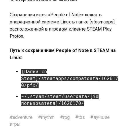
Сохранения игры «People of Note» лежат в
операционной системе Linux в папке [steamapps],
расположенной в игровом клиенте STEAM Play
Proton.
Путь к сохранениям People of Note в STEAM на
Linux:
[Папка со
Steam]/steamapps/compatdata/162617
0/pfx/
~/.steam/steam/userdata/[id
пользователя]/1626170/
#
adventure
#
rhythm
#
rpg
#
tbs
#
лучшие
игры