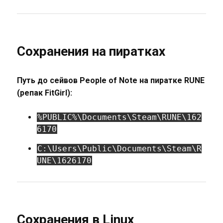
Сохранения на пиратках
Путь до сейвов People of Note на пиратке RUNE
(репак FitGirl):
%PUBLIC%\Documents\Steam\RUNE\162
6170
C:\Users\Public\Documents\Steam\R
UNE\1626170
Сохранения в Linux