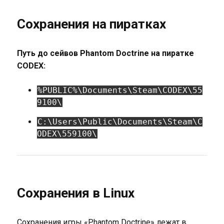
Сохранения на пиратках
Путь до сейвов Phantom Doctrine на пиратке
CODEX:
%PUBLIC%\Documents\Steam\CODEX\55
9100\
C:\Users\Public\Documents\Steam\C
ODEX\559100\
Сохранения в Linux
Сохранения игры «Phantom Doctrine» лежат в