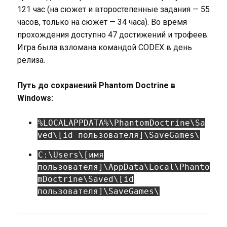
121 час (на сюжет и второстепенные задания — 55
часов, только на сюжет — 34 часа). Во время
прохождения доступно 47 достижений и трофеев.
Игра была взломана командой CODEX в день
релиза.
Путь до сохранений Phantom Doctrine в
Windows:
%LOCALAPPDATA%\PhantomDoctrine\Sa
ved\[id пользователя]\SaveGames\
C:\Users\[имя
пользователя]\AppData\Local\Phanto
mDoctrine\Saved\[id
пользователя]\SaveGames\