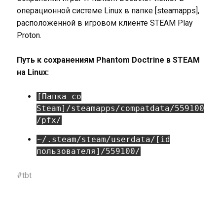
операционной системе Linux в папке [steamapps],
расположенной в игровом клиенте STEAM Play
Proton.
Путь к сохранениям Phantom Doctrine в STEAM
на Linux:
[Папка со
Steam]/steamapps/compatdata/559100
/pfx/
~/.steam/steam/userdata/[id
пользователя]/559100/
#
tbt