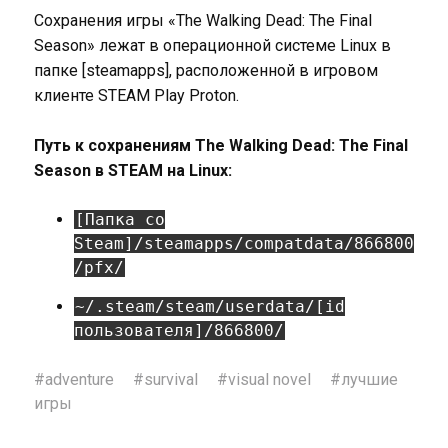
Сохранения игры «The Walking Dead: The Final
Season» лежат в операционной системе Linux в
папке [steamapps], расположенной в игровом
клиенте STEAM Play Proton.
Путь к сохранениям The Walking Dead: The Final
Season в STEAM на Linux:
[Папка со
Steam]/steamapps/compatdata/866800
/pfx/
~/.steam/steam/userdata/[id
пользователя]/866800/
#
adventure
#
survival
#
visual novel
#
лучшие
игры