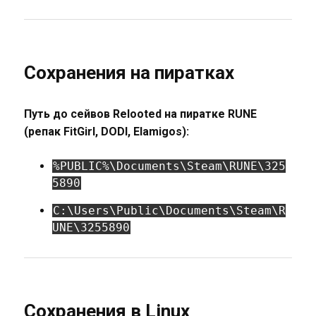
Сохранения на пиратках
Путь до сейвов Relooted на пиратке RUNE
(репак FitGirl, DODI, Elamigos):
%PUBLIC%\Documents\Steam\RUNE\325
5890
C:\Users\Public\Documents\Steam\R
UNE\3255890
Сохранения в Linux