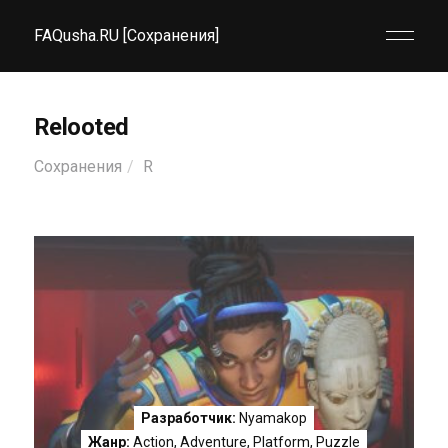
FAQusha.RU [Сохранения]
Relooted
Сохранения
R
Разработчик:
Nyamakop
Жанр:
Action
,
Adventure
,
Platform
,
Puzzle