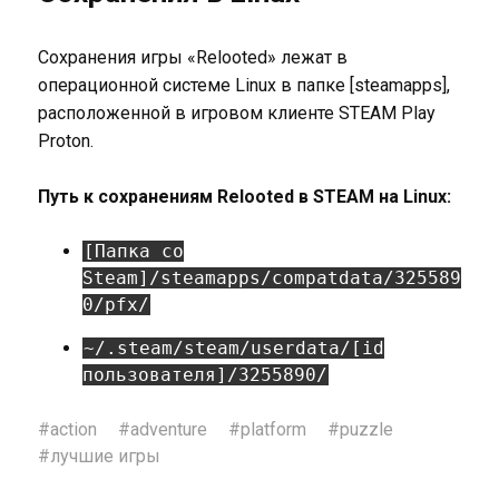
Сохранения игры «Relooted» лежат в
операционной системе Linux в папке [steamapps],
расположенной в игровом клиенте STEAM Play
Proton.
Путь к сохранениям Relooted в STEAM на Linux:
[Папка со
Steam]/steamapps/compatdata/325589
0/pfx/
~/.steam/steam/userdata/[id
пользователя]/3255890/
#
action
#
adventure
#
platform
#
puzzle
#
лучшие игры