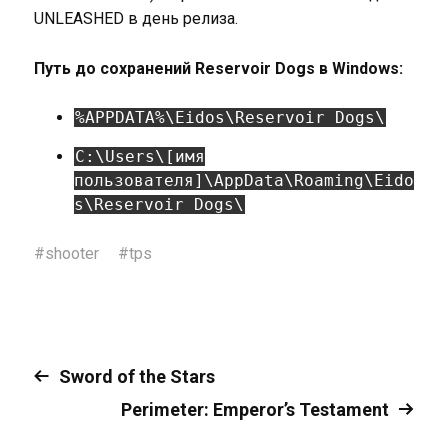
UNLEASHED в день релиза.
Путь до сохранений Reservoir Dogs в Windows:
%APPDATA%\Eidos\Reservoir Dogs\
C:\Users\[имя
пользователя]\AppData\Roaming\Eido
s\Reservoir Dogs\
#
shooter
#
tps
Sword of the Stars
Perimeter: Emperor’s Testament