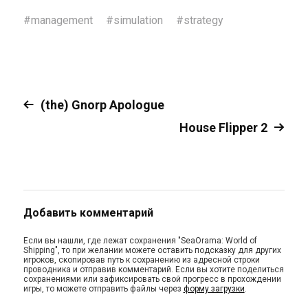
#
management
#
simulation
#
strategy
(the) Gnorp Apologue
House Flipper 2
Добавить комментарий
Если вы нашли, где лежат сохранения "SeaOrama: World of
Shipping", то при желании можете оставить подсказку для других
игроков, скопировав путь к сохранению из адресной строки
проводника и отправив комментарий. Если вы хотите поделиться
сохранениями или зафиксировать свой прогресс в прохождении
игры, то можете отправить файлы через
форму загрузки
.