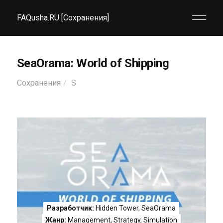
FAQusha.RU [Сохранения]
SeaOrama: World of Shipping
Сохранения
S
Разработчик:
Hidden Tower, SeaOrama
Жанр:
Management
,
Strategy
,
Simulation