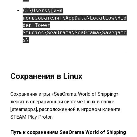
C:\Users\[имя
пользователя]\AppData\LocalLow\Hid
den Tower
Studios\SeaOrama\SeaOrama\Savegame
s\
Сохранения в Linux
Сохранения игры «SeaOrama: World of Shipping»
лежат в операционной системе Linux в папке
[steamapps], расположенной в игровом клиенте
STEAM Play Proton.
Путь к сохранениям SeaOrama World of Shipping