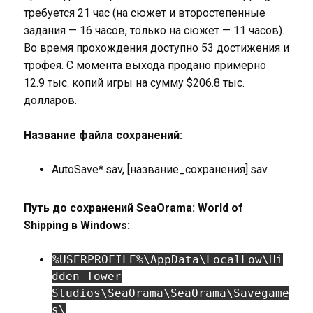
требуется 21 час (на сюжет и второстепенные
задания — 16 часов, только на сюжет — 11 часов).
Во время прохождения доступно 53 достижения и
трофея. С момента выхода продано примерно
12.9 тыс. копий игры на сумму $206.8 тыс.
долларов.
Название файла сохранений:
AutoSave*.sav, [название_сохранения].sav
Путь до сохранений SeaOrama: World of
Shipping в Windows:
%USERPROFILE%\AppData\LocalLow\Hi
dden Tower
Studios\SeaOrama\SeaOrama\Savegame
s\