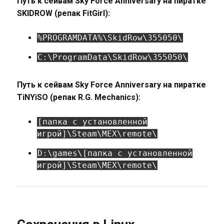
Путь к сейвам Sky Force Anniversary на пиратке
SKIDROW (репак FitGirl):
%PROGRAMDATA%\SkidRow\355050\
C:\ProgramData\SkidRow\355050\
Путь к сейвам Sky Force Anniversary на пиратке
TiNYiSO (репак R.G. Mechanics):
[папка с установленной
игрой]\Steam\MEX\remote\
D:\games\[папка с установленной
игрой]\Steam\MEX\remote\