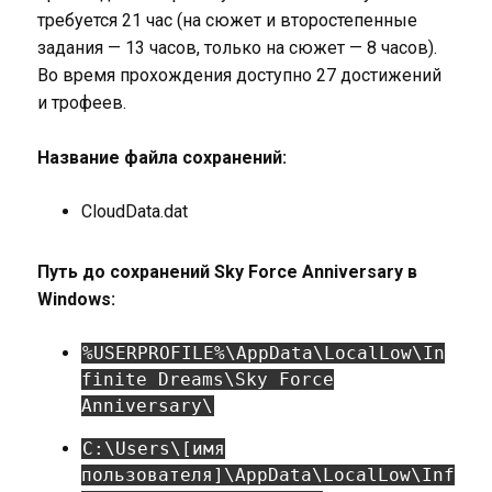
требуется 21 час (на сюжет и второстепенные
задания — 13 часов, только на сюжет — 8 часов).
Во время прохождения доступно 27 достижений
и трофеев.
Название файла сохранений:
CloudData.dat
Путь до сохранений Sky Force Anniversary в
Windows:
%USERPROFILE%\AppData\LocalLow\In
finite Dreams\Sky Force
Anniversary\
C:\Users\[имя
пользователя]\AppData\LocalLow\Inf