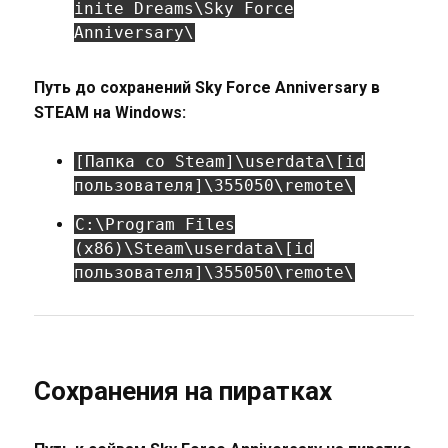
inite Dreams\Sky Force
Anniversary\
Путь до сохранений Sky Force Anniversary в
STEAM на Windows:
[Папка со Steam]\userdata\[id
пользователя]\355050\remote\
C:\Program Files
(x86)\Steam\userdata\[id
пользователя]\355050\remote\
Сохранения на пиратках