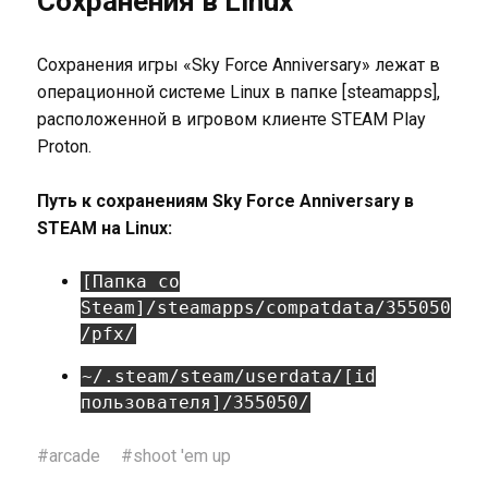
Сохранения в Linux
Сохранения игры «Sky Force Anniversary» лежат в
операционной системе Linux в папке [steamapps],
расположенной в игровом клиенте STEAM Play
Proton.
Путь к сохранениям Sky Force Anniversary в
STEAM на Linux:
[Папка со
Steam]/steamapps/compatdata/355050
/pfx/
~/.steam/steam/userdata/[id
пользователя]/355050/
#
arcade
#
shoot 'em up