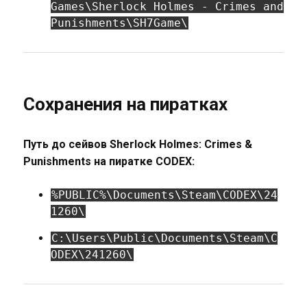
Games\Sherlock Holmes - Crimes and
Punishments\SH7Game\
Сохранения на пиратках
Путь до сейвов Sherlock Holmes: Crimes &
Punishments на пиратке CODEX:
%PUBLIC%\Documents\Steam\CODEX\24
1260\
C:\Users\Public\Documents\Steam\C
ODEX\241260\