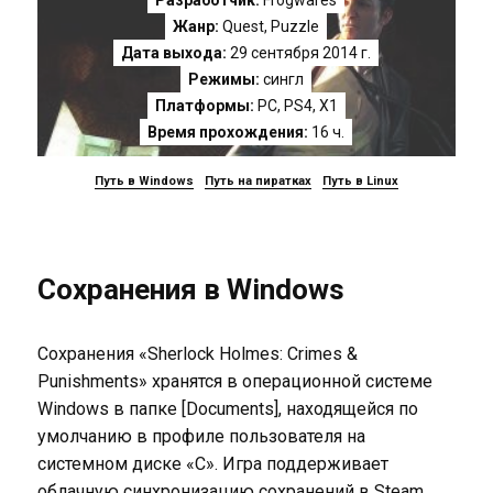
Разработчик:
Frogwares
Жанр:
Quest
,
Puzzle
Дата выхода:
29 сентября 2014 г.
Режимы:
сингл
Платформы:
PC
,
PS4
,
X1
Время прохождения:
16 ч.
Путь в Windows
Путь на пиратках
Путь в Linux
Сохранения в Windows
Сохранения «Sherlock Holmes: Crimes &
Punishments» хранятся в операционной системе
Windows в папке [Documents], находящейся по
умолчанию в профиле пользователя на
системном диске «C». Игра поддерживает
облачную синхронизацию сохранений в Steam