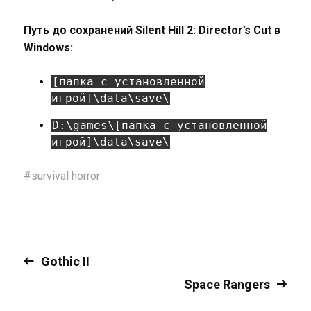
Путь до сохранений Silent Hill 2: Director’s Cut в
Windows:
[папка с установленной
игрой]\data\save\
D:\games\[папка с установленной
игрой]\data\save\
#
survival horror
Gothic II
Space Rangers