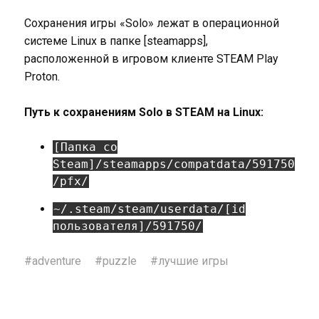
Сохранения игры «Solo» лежат в операционной
системе Linux в папке [steamapps],
расположенной в игровом клиенте STEAM Play
Proton.
Путь к сохранениям Solo в STEAM на Linux:
[Папка со
Steam]/steamapps/compatdata/591750
/pfx/
~/.steam/steam/userdata/[id
пользователя]/591750/
#
adventure
#
puzzle
#
лучшие игры