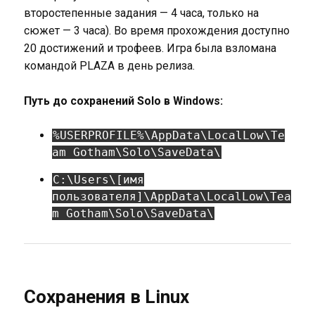
второстепенные задания — 4 часа, только на
сюжет — 3 часа). Во время прохождения доступно
20 достижений и трофеев. Игра была взломана
командой PLAZA в день релиза.
Путь до сохранений Solo в Windows:
%USERPROFILE%\AppData\LocalLow\Te
am Gotham\Solo\SaveData\
C:\Users\[имя
пользователя]\AppData\LocalLow\Tea
m Gotham\Solo\SaveData\
Сохранения в Linux