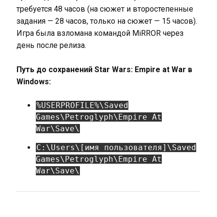
требуется 48 часов (на сюжет и второстепенные
задания — 28 часов, только на сюжет — 15 часов).
Игра была взломана командой MiRROR через
день после релиза.
Путь до сохранений Star Wars: Empire at War в
Windows:
%USERPROFILE%\Saved
Games\Petroglyph\Empire At
War\Save\
C:\Users\[имя пользователя]\Saved
Games\Petroglyph\Empire At
War\Save\