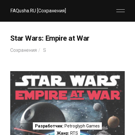
FAQusha.RU [Сохранения]
Star Wars: Empire at War
Сохранения
S
Разработчик:
Petroglyph Games
Жанр:
RTS