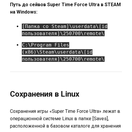
Путь до сейвов Super Time Force Ultra в STEAM
на Windows:
[Папка со Steam]\userdata\[id
пользователя]\250700\remote\
C:\Program Files
(x86)\Steam\userdata\[id
пользователя]\250700\remote\
Сохранения в Linux
Сохранения игры «Super Time Force Ultra» лежат в
операционной системе Linux в папке [Saves],
расположенной в базовом каталоге для хранения