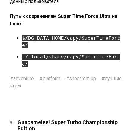
данных пользователя.
Путь к сохранениям Super Time Force Ultra на
Linux:
$XDG_DATA_HOME/capy/SuperTimeForc
e/
~/.local/share/capy/SuperTimeForc
e/
#
adventure
#
platform
#
shoot 'em up
#
лучшие
игры
Guacamelee! Super Turbo Championship
Edition