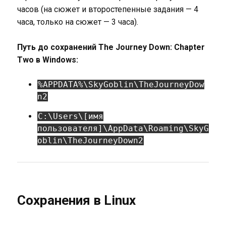
часов (на сюжет и второстепенные задания — 4
часа, только на сюжет — 3 часа).
Путь до сохранений The Journey Down: Chapter
Two в Windows:
%APPDATA%\SkyGoblin\TheJourneyDow
n2
C:\Users\[имя
пользователя]\AppData\Roaming\SkyG
oblin\TheJourneyDown2
Сохранения в Linux