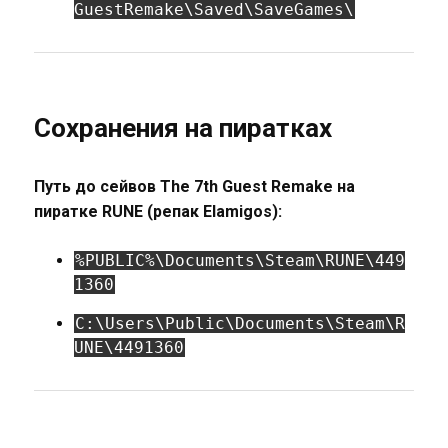
GuestRemake\Saved\SaveGames\
Сохранения на пиратках
Путь до сейвов The 7th Guest Remake на
пиратке RUNE (репак Elamigos):
%PUBLIC%\Documents\Steam\RUNE\449
1360
C:\Users\Public\Documents\Steam\R
UNE\4491360