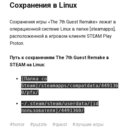
Сохранения в Linux
Сохранения игры «The 7th Guest Remake» лежат в
операционной системе Linux в папке [steamapps],
расположенной в игровом клиенте STEAM Play
Proton.
Путь к сохранениям The 7th Guest Remake в
STEAM на Linux:
[Папка со
Steam]/steamapps/compatdata/449136
0/pfx/
~/.steam/steam/userdata/[id
пользователя]/4491360/
#
horror
#
puzzle
#
quest
#
лучшие игры