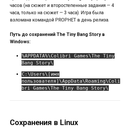
часов (на сюжет и второстепенные задания — 4
часа, только на сюжет — 3 часа). Игра была
взломана командой PROPHET в день релиза.
Путь до сохранений The Tiny Bang Story в
Windows:
%APPDATA%\Colibri Games\The Tiny
Bang Story\
C:\Users\[имя
пользователя]\AppData\Roaming\Coli
bri Games\The Tiny Bang Story\
Сохранения в Linux