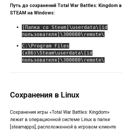
Путь до сохранений Total War Battles: Kingdom в
STEAM на Windows:
[Папка со Steam]\userdata\[id
пользователя]\300080\remote\
C:\Program Files
(x86)\Steam\userdata\[id
пользователя]\300080\remote\
Сохранения в Linux
Сохранения игры «Total War Battles: Kingdom»
лежат в операционной системе Linux в папке
[steamapps], расположенной в игровом клиенте