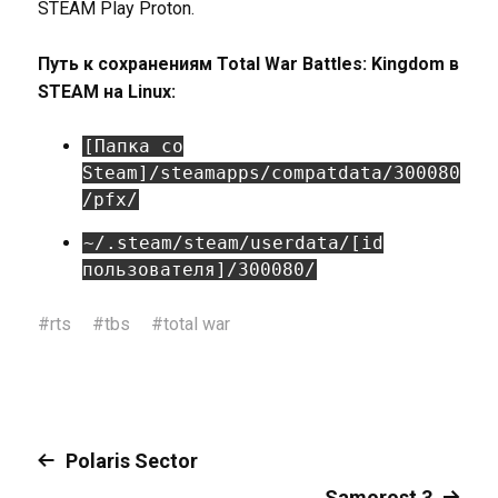
STEAM Play Proton.
Путь к сохранениям Total War Battles: Kingdom в
STEAM на Linux:
[Папка со
Steam]/steamapps/compatdata/300080
/pfx/
~/.steam/steam/userdata/[id
пользователя]/300080/
#
rts
#
tbs
#
total war
Polaris Sector
Samorost 3