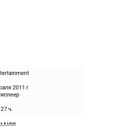
ntertainment
аля 2011 г.
типлеер
27 ч.
ь в Linux