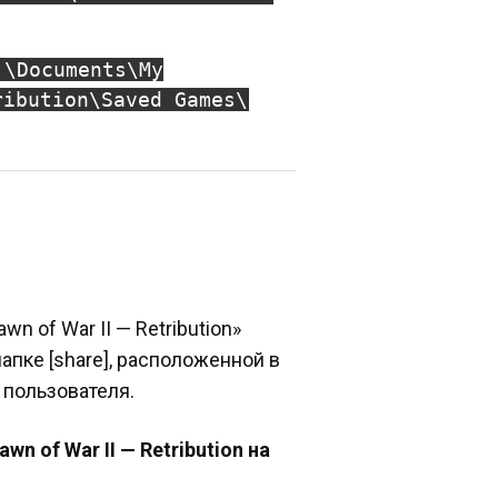
]\Documents\My
ribution\Saved Games\
n of War II — Retribution»
апке [share], расположенной в
 пользователя.
n of War II — Retribution на