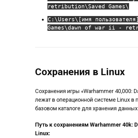
retribution\Saved Games\
C:\Users\[имя пользователя
Games\dawn of war ii - ret
Сохранения в Linux
Сохранения игры «Warhammer 40,000: Daw
лежат в операционной системе Linux в п
базовом каталоге для хранения данных
Путь к сохранениям Warhammer 40k: Daw
Linux: