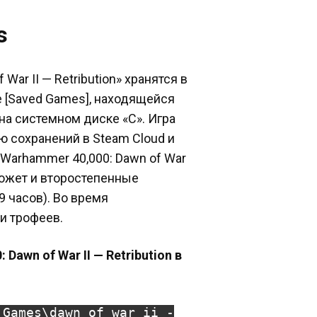
s
ar II — Retribution» хранятся в
 [Saved Games], находящейся
на системном диске «C». Игра
 сохранений в Steam Cloud и
 Warhammer 40,000: Dawn of War
 сюжет и второстепенные
9 часов). Во время
и трофеев.
Dawn of War II — Retribution в
 Games\dawn of war ii -