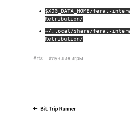
$XDG_DATA_HOME/feral-inter
Retribution/
~/.local/share/feral-inter
Retribution/
#
rts
#
лучшие игры
Bit.Trip Runner