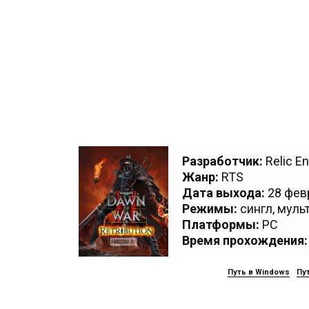
Разработчик:
Relic E
Жанр:
RTS
Дата выхода:
28 февр
Режимы:
сингл, муль
Платформы:
PC
Время прохождения:
Путь в Windows
Пут