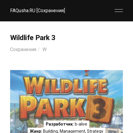
FAQusha.RU [Сохранения]
Wildlife Park 3
Сохранения
W
Разработчик:
b-alive
Жанр:
Building
,
Management
,
Strategy