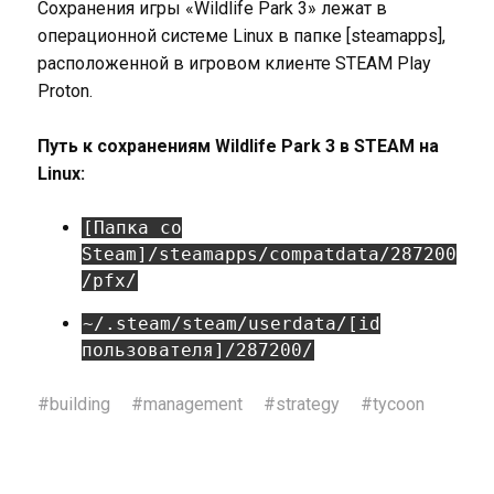
Сохранения игры «Wildlife Park 3» лежат в
операционной системе Linux в папке [steamapps],
расположенной в игровом клиенте STEAM Play
Proton.
Путь к сохранениям Wildlife Park 3 в STEAM на
Linux:
[Папка со
Steam]/steamapps/compatdata/287200
/pfx/
~/.steam/steam/userdata/[id
пользователя]/287200/
#
building
#
management
#
strategy
#
tycoon