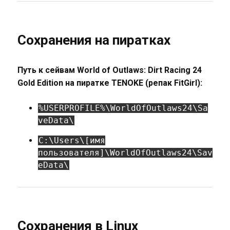
Сохранения на пиратках
Путь к сейвам World of Outlaws: Dirt Racing 24
Gold Edition на пиратке TENOKE (репак FitGirl):
%USERPROFILE%\WorldOfOutlaws24\Sa
veData\
C:\Users\[имя
пользователя]\WorldOfOutlaws24\Sav
eData\
Сохранения в Linux