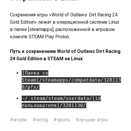
Сохранения игры «World of Outlaws: Dirt Racing 24
Gold Edition» лежат в операционной системе Linux
в папке [steamapps], расположенной в игровом
клиенте STEAM Play Proton.
Путь к сохранениям World of Outlaws Dirt Racing
24 Gold Edition в STEAM на Linux:
[Папка со
Steam]/steamapps/compatdata/328113
0/pfx/
~/.steam/steam/userdata/[id
пользователя]/3281130/
#
arcade
#
racing
#
sports
#
лучшие игры