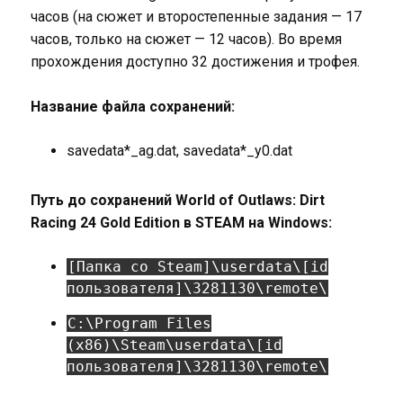
часов (на сюжет и второстепенные задания — 17
часов, только на сюжет — 12 часов). Во время
прохождения доступно 32 достижения и трофея.
Название файла сохранений:
savedata*_ag.dat, savedata*_y0.dat
Путь до сохранений World of Outlaws: Dirt
Racing 24 Gold Edition в STEAM на Windows:
[Папка со Steam]\userdata\[id
пользователя]\3281130\remote\
C:\Program Files
(x86)\Steam\userdata\[id
пользователя]\3281130\remote\