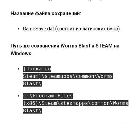
Название файла сохранений:
GameSave.dat (состоит из латинских букв)
Путь до сохранений Worms Blast в STEAM на
Windows:
[Папка со
Steam]\steamapps\common\Worms
Blast\
C:\Program Files
(x86)\Steam\steamapps\common\Worms
Blast\