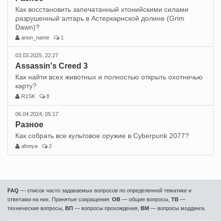
Как восстановить запечатанный хтонийскими силами
разрушенный алтарь в Астеркарнской долине (Grim
Dawn)?
anon_name
1
03.03.2025, 22:27
Assassin's Creed 3
Как найти всех животных и полностью открыть охотничью
карту?
R1SK
8
06.04.2024, 05:17
Разное
Как собрать все культовое оружие в Cyberpunk 2077?
afonya
2
FAQ
— список часто задаваемых вопросов по определенной тематике и
ответами на них. Принятые сокращения:
ОВ
— общие вопросы,
ТВ
—
технические вопросы,
ВП
— вопросы прохождения,
ВМ
— вопросы моддинга.