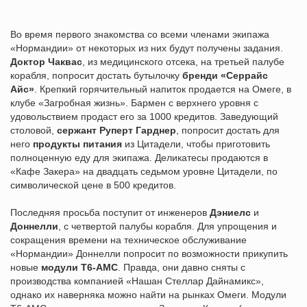
Во время первого знакомства со всеми членами экипажа
«Нормандии» от некоторых из них будут получены задания.
Доктор Чаквас
, из медицинского отсека, на третьей палубе
корабля, попросит достать бутылочку
бренди «Серрайс
Айс»
. Крепкий горячительный напиток продается на Омеге, в
клубе «Загробная жизнь». Бармен с верхнего уровня с
удовольствием продаст его за 1000 кредитов. Заведующий
столовой,
сержант Руперт Гарднер
, попросит достать для
него
продукты питания
из Цитадели, чтобы приготовить
полноценную еду для экипажа. Деликатесы продаются в
«Кафе Закера» на двадцать седьмом уровне Цитадели, по
символической цене в 500 кредитов.
Последняя просьба поступит от инженеров
Дэниелс
и
Доннелли
, с четвертой палубы корабля. Для упрощения и
сокращения времени на техническое обслуживание
«Нормандии» Доннелли попросит по возможности прикупить
новые
модули T6-AMC
. Правда, они давно сняты с
производства компанией «Нашан Стеллар Дайнамикс»,
однако их наверняка можно найти на рынках Омеги. Модули