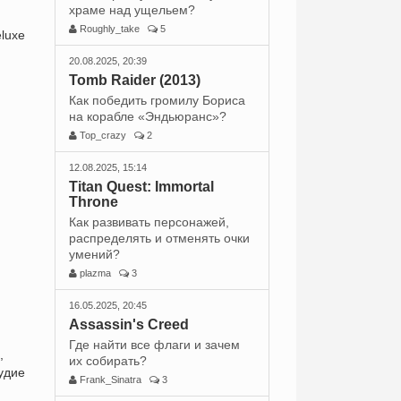
храме над ущельем?
Roughly_take
5
eluxe
20.08.2025, 20:39
Tomb Raider (2013)
Как победить громилу Бориса
на корабле «Эндьюранс»?
Top_crazy
2
12.08.2025, 15:14
Titan Quest: Immortal
Throne
Как развивать персонажей,
распределять и отменять очки
умений?
plazma
3
16.05.2025, 20:45
Assassin's Creed
Где найти все флаги и зачем
,
их собирать?
удие
Frank_Sinatra
3