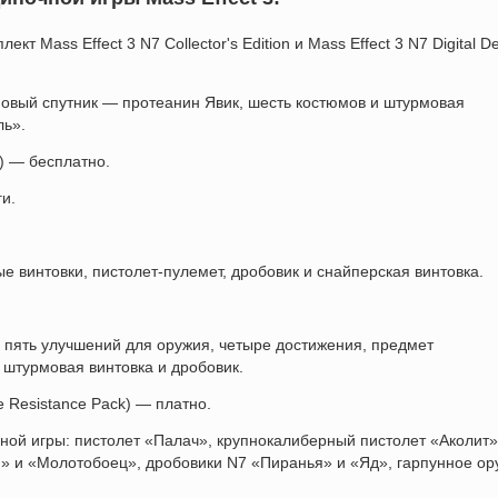
кт Mass Effect 3 N7 Collector's Edition и Mass Effect 3 N7 Digital D
овый спутник — протеанин Явик, шесть костюмов и штурмовая
ль».
) — бесплатно.
и.
е винтовки, пистолет-пулемет, дробовик и снайперская винтовка.
, пять улучшений для оружия, четыре достижения, предмет
штурмовая винтовка и дробовик.
 Resistance Pack) — платно.
ной игры: пистолет «Палач», крупнокалиберный пистолет «Аколит»
» и «Молотобоец», дробовики N7 «Пиранья» и «Яд», гарпунное ор