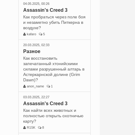
04.05.2025, 00:26
Assassin's Creed 3
Как пробраться через поле боя
и незаметно убить Питкерна в
воздухе?
kafaro
5
20.03.2025, 02:33
Разное
Как восстановить
запечатанный хтонийскими
силами разрушенный алтарь в
Астеркарнской долине (Grim
Dawn)?
anon_name
1
03.03.2025, 22:27
Assassin's Creed 3
Как найти всех животных и
полностью открыть охотничью
карту?
R1SK
8