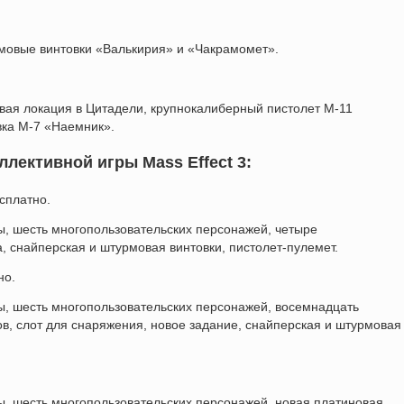
мовые винтовки «Валькирия» и «Чакрамомет».
вая локация в Цитадели, крупнокалиберный пистолет M-11
вка М-7 «Наемник».
лективной игры Mass Effect 3:
сплатно.
ы, шесть многопользовательских персонажей, четыре
, снайперская и штурмовая винтовки, пистолет-пулемет.
но.
ы, шесть многопользовательских персонажей, восемнадцать
в, слот для снаряжения, новое задание, снайперская и штурмовая
ы, шесть многопользовательских персонажей, новая платиновая