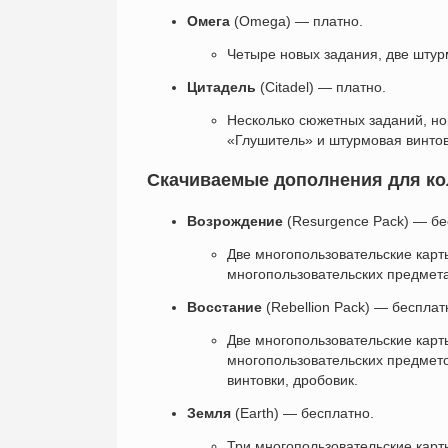
Омега
(Omega) — платно.
Четыре новых задания, две штур
Цитадель
(Citadel) — платно.
Несколько сюжетных заданий, но
«Глушитель» и штурмовая винто
Скачиваемые дополнения для кол
Возрождение
(Resurgence Pack) — бе
Две многопользовательские карт
многопользовательских предмета
Восстание
(Rebellion Pack) — бесплат
Две многопользовательские карт
многопользовательских предмето
винтовки, дробовик.
Земля
(Earth) — бесплатно.
Три многопользовательские карт