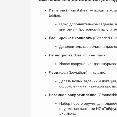
Из пепла
(From Ashes) — входит в компле
Edition.
Одно дополнительное задание, н
винтовка «Протеанский излучате
Расширенная концовка
(Extended Cut
Дополнительные ролики и диалог
Перестрелка
(Firefight) — платно.
Новое вооружение: две штурмовы
Левиафан
(Leviathan) — платно.
Десять новых заданий и локаций
оформления капитанской каюты, 
Наземное сопротивление
(Groundside
Набор нового оружия для одиноч
штурмовые винтовки N7 «Тайфун
«Ки-Шок».