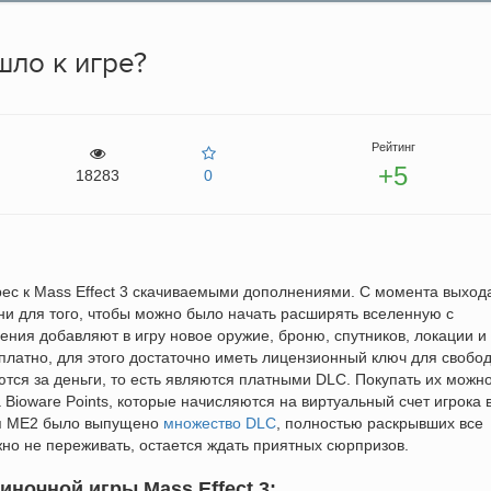
ло к игре?
Рейтинг
+5
18283
0
ес к Mass Effect 3 скачиваемыми дополнениями. С момента выход
и для того, чтобы можно было начать расширять вселенную с
ния добавляют в игру новое оружие, броню, спутников, локации и
сплатно, для этого достаточно иметь лицензионный ключ для свобо
тся за деньги, то есть являются платными DLC. Покупать их можн
Bioware Points, которые начисляются на виртуальный счет игрока 
ля ME2 было выпущено
множество DLC
, полностью раскрывших все
но не переживать, остается ждать приятных сюрпризов.
ночной игры Mass Effect 3: