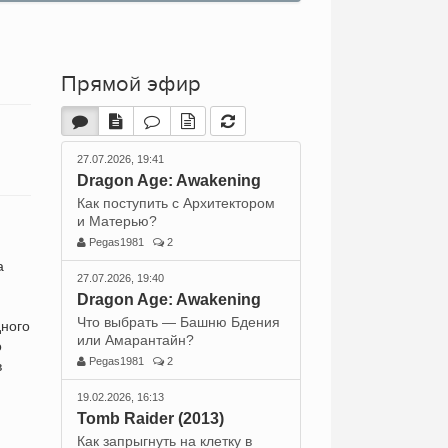
Прямой эфир
27.07.2026, 19:41
Dragon Age: Awakening
Как поступить с Архитектором
и Матерью?
Pegas1981
2
а
27.07.2026, 19:40
Dragon Age: Awakening
Что выбрать — Башню Бдения
дного
или Амарантайн?
о
Pegas1981
2
в
19.02.2026, 16:13
Tomb Raider (2013)
Как запрыгнуть на клетку в