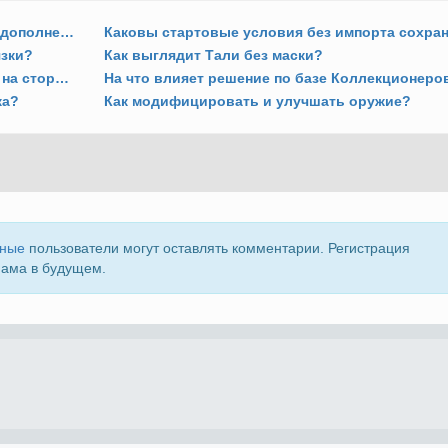
Когда появляется доступ к заданиям из дополнения «Цитадель»?
язки?
Как выглядит Тали без маски?
Почему бывшие спутники оказываются на стороне Призрака и Жнецов?
На что влияет решение по базе Коллекционеро
ка?
Как модифицировать и улучшать оружие?
нные
пользователи могут оставлять комментарии. Регистрация
пама в будущем.