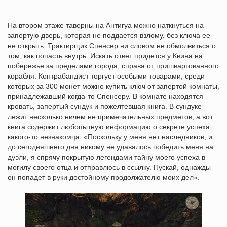
На втором этаже таверны на Антигуа можно наткнуться на
запертую дверь, которая не поддается взлому, без ключа ее
не открыть. Трактирщик Спенсер ни словом не обмолвиться о
том, как попасть внутрь. Искать ответ придется у Квина на
побережье за пределами города, справа от пришвартованного
корабля. Контрабандист торгует особыми товарами, среди
которых за 300 монет можно купить ключ от запертой комнаты,
принадлежавший когда-то Спенсеру. В комнате находятся
кровать, запертый сундук и пожелтевшая книга. В сундуке
лежит несколько ничем не примечательных предметов, а вот
книга содержит любопытную информацию о секрете успеха
какого-то незнакомца: «Поскольку у меня нет наследников, и
до сегодняшнего дня никому не удавалось победить меня на
дуэли, я спрячу покрытую легендами тайну моего успеха в
могилу своего отца и отправлюсь в ссылку. Пускай, однажды
он попадет в руки достойному продолжателю моих дел».