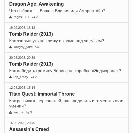
Dragon Age: Awakening
Что выбрать — Башню Бдения или Амарантайн?
Pegas1981
2
19.02.2026, 16:13
Tomb Raider (2013)
Как запрыгнуть на клетку в храме над ущельем?
Roughly_take
5
20.08.2025, 20:39
Tomb Raider (2013)
Как победить громилу Бориса на корабле «Эндьюранс»?
Top_crazy
2
12.08.2025, 15:14
Titan Quest: Immortal Throne
Как развивать персонажей, распределять и отменять очки
умений?
plazma
3
16.05.2025, 20:45
Assassin's Creed