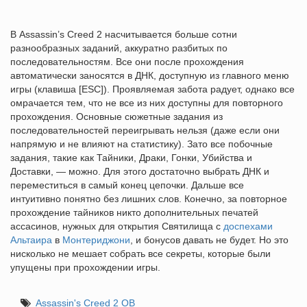
В Assassin’s Creed 2 насчитывается больше сотни
разнообразных заданий, аккуратно разбитых по
последовательностям. Все они после прохождения
автоматически заносятся в ДНК, доступную из главного меню
игры (клавиша [ESC]). Проявляемая забота радует, однако все
омрачается тем, что не все из них доступны для повторного
прохождения. Основные сюжетные задания из
последовательностей переигрывать нельзя (даже если они
напрямую и не влияют на статистику). Зато все побочные
задания, такие как Тайники, Драки, Гонки, Убийства и
Доставки, — можно. Для этого достаточно выбрать ДНК и
переместиться в самый конец цепочки. Дальше все
интуитивно понятно без лишних слов. Конечно, за повторное
прохождение тайников никто дополнительных печатей
ассасинов, нужных для открытия Святилища с
доспехами
Альтаира
в
Монтериджони
, и бонусов давать не будет. Но это
нисколько не мешает собрать все секреты, которые были
упущены при прохождении игры.
Assassin's Creed 2 ОВ