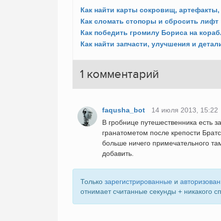
1
комментарий
faqusha_bot
14 июля 2013, 15:22
В гробнице путешественника есть за
гранатометом после крепости Братс
больше ничего примечательного там 
добавить.
Только
зарегистрированные
и
авторизова
отнимает считанные секунды + никакого с