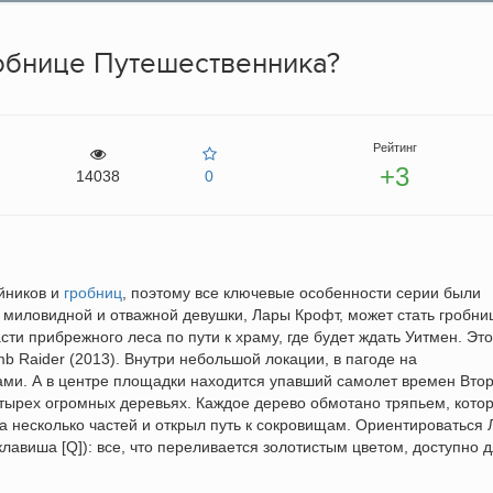
робнице Путешественника?
Рейтинг
+3
14038
0
айников и
гробниц
, поэтому все ключевые особенности серии были
и миловидной и отважной девушки, Лары Крофт, может стать гробни
ти прибрежного леса по пути к храму, где будет ждать Уитмен. Это
mb Raider (2013). Внутри небольшой локации, в пагоде на
ами. А в центре площадки находится упавший самолет времен Вто
тырех огромных деревьях. Каждое дерево обмотано тряпьем, кото
а несколько частей и открыл путь к сокровищам. Ориентироваться 
лавиша [Q]): все, что переливается золотистым цветом, доступно 