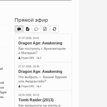
Прямой эфир
27.07.2026, 19:41
Dragon Age: Awakening
Как поступить с Архитектором
и Матерью?
Pegas1981
2
27.07.2026, 19:40
ца
Dragon Age: Awakening
Что выбрать — Башню Бдения
или Амарантайн?
рой
Pegas1981
2
рое
Ларе
19.02.2026, 16:13
для
Tomb Raider (2013)
Как запрыгнуть на клетку в