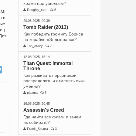
храме над ущельем?
Roughly_take
5
КМ];
а с
20.08.2025, 20:39
ные
Tomb Raider (2013)
нец
Как победить громилу Бориса
 Для
на корабле «Эндьюранс»?
Top_crazy
2
12.08.2025, 15:14
Titan Quest: Immortal
Throne
Как развивать персонажей,
распределять и отменять очки
умений?
plazma
3
16.05.2025, 20:45
Assassin's Creed
Где найти все флаги и зачем
их собирать?
Frank_Sinatra
3