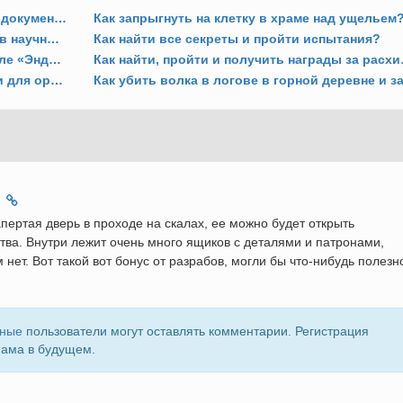
Как найти карты сокровищ, артефакты, документы, тайники и секреты?
Как запрыгнуть на клетку в храме над ущельем
Как сломать стопоры и сбросить лифт в научной станции?
Как найти все секреты и пройти испытания?
Как победить громилу Бориса на корабле «Эндьюранс»?
Как найти, п
Как найти запчасти, улучшения и детали для оружия?
пертая дверь в проходе на скалах, ее можно будет открыть
тва. Внутри лежит очень много ящиков с деталями и патронами,
нет. Вот такой вот бонус от разрабов, могли бы что-нибудь полезн
нные
пользователи могут оставлять комментарии. Регистрация
пама в будущем.