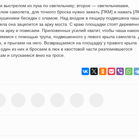
м выстрелом из лука по светильнику; второе — светильниками,
ом самолета, для точного броска нужно зажать [ПКМ] и нажать [Л
рушением беседки с хламом. Над входом в пещеру подвешена чаш
рела она зацепится за арку моста. С краю площадки стоят деревян
на арку и повисаем. Приложенных усилий хватит, чтобы чаша нако
ляемся с помощью трупа, подвешенного у левого крыла самолета.
к, и прыгаем на него. Возвращаемся на площадку у правого крыла
 один из них и бросаем в люк в хвостовой части разломившегося
ам и спускаемся вниз на тросе.