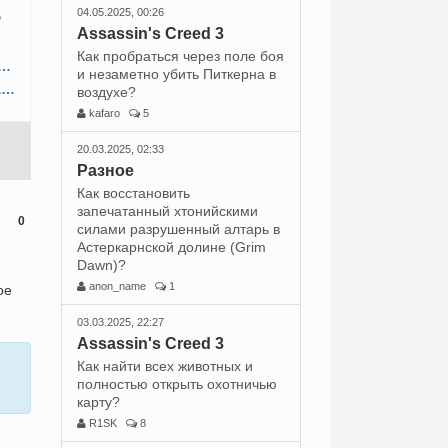
04.05.2025, 00:26
?
Assassin's Creed 3
Как пробраться через поле боя
ройти и получить награды за расхищение гробниц?
и незаметно убить Питкерна в
Как убить волка в логове в горной деревне и забрать рюкзак?
воздухе?
kafaro
5
20.03.2025, 02:33
Разное
Как восстановить
запечатанный хтонийскими
0
силами разрушенный алтарь в
Астеркарнской долине (Grim
Dawn)?
anon_name
1
ое
03.03.2025, 22:27
Assassin's Creed 3
Как найти всех животных и
полностью открыть охотничью
карту?
R1SK
8