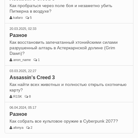
Как пробраться через поле боя и незаметно убить
Питкерна в воздухе?
kafaro
5
20.03.2025, 02:33
Разное
Как восстановить запечатанный хтонийскими силами
разрушенный алтарь в Астеркарнской долине (Grim
Dawn)?
anon_name
1
03.03.2025, 22:27
Assassin's Creed 3
Как найти всех животных и полностью открыть охотничью
карту?
R1SK
8
06.04.2024, 05:17
Разное
Как собрать все культовое оружие в Cyberpunk 2077?
afonya
2