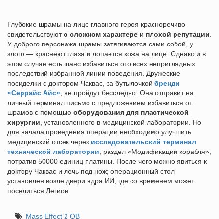
Глубокие шрамы на лице главного героя красноречиво
свидетельствуют
о сложном характере
и
плохой репутации
.
У доброго персонажа шрамы затягиваются сами собой, у
злого — краснеют глаза и лопается кожа на лице. Однако и в
этом случае есть шанс избавиться ото всех неприглядных
последствий избранной линии поведения. Дружеские
посиделки с доктором Чаквас, за бутылочкой
бренди
«Серрайс Айс»
, не пройдут бесследно. Она отправит на
личный терминал письмо с предложением избавиться от
шрамов с помощью
оборудования для пластической
хирургии
, установленного в медицинской лаборатории. Но
для начала проведения операции необходимо улучшить
медицинский отсек через
исследовательский терминал
технической лаборатории
, раздел «Модификации корабля»,
потратив 50000 единиц платины. После чего можно явиться к
доктору Чаквас и лечь под нож; операционный стол
установлен возле двери ядра ИИ, где со временем может
поселиться Легион.
Mass Effect 2 ОВ