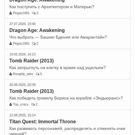
Как поступить с Архитектором и Матерью?
Pegas1981
2
27.07.2026, 19:40
Dragon Age: Awakening
Что выбрать — Башню Бдения или Амарантайн?
Pegas1981
2
19.02.2026, 16:13
Tomb Raider (2013)
Как запрыгнуть на клетку в храме над ущельем?
Roughly_take
5
20.08.2025, 20:39
Tomb Raider (2013)
Как победить громилу Бориса на корабле «Эндьюранс»?
Top_crazy
2
12.08.2025, 15:14
Titan Quest: Immortal Throne
Как развивать персонажей, распределять и отменять очки
умений?