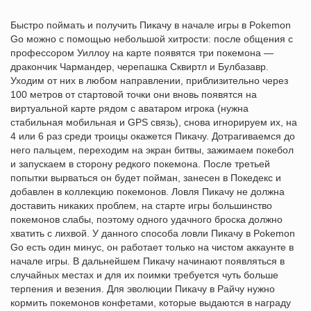
Быстро поймать и получить Пикачу в начале игры в Pokemon
Go можно с помощью небольшой хитрости: после общения с
профессором Уиллоу на карте появятся три покемона —
дракончик Чармандер, черепашка Сквиртл и Булбазавр.
Уходим от них в любом направлении, приблизительно через
100 метров от стартовой точки они вновь появятся на
виртуальной карте рядом с аватаром игрока (нужна
стабильная мобильная и GPS связь), снова игнорируем их, на
4 или 6 раз среди троицы окажется Пикачу. Дотрагиваемся до
него пальцем, переходим на экран битвы, зажимаем покебол
и запускаем в сторону редкого покемона. После третьей
попытки вырваться он будет пойман, занесен в Покедекс и
добавлен в коллекцию покемонов. Ловля Пикачу не должна
доставить никаких проблем, на старте игры большинство
покемонов слабы, поэтому одного удачного броска должно
хватить с лихвой. У данного способа ловли Пикачу в Pokemon
Go есть один минус, он работает только на чистом аккаунте в
начале игры. В дальнейшем Пикачу начинают появляться в
случайных местах и для их поимки требуется чуть больше
терпения и везения. Для эволюции Пикачу в Райчу нужно
кормить покемонов конфетами, которые выдаются в награду