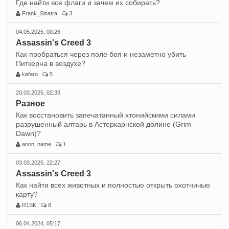
Где найти все флаги и зачем их собирать?
Frank_Sinatra
3
04.05.2025, 00:26
Assassin's Creed 3
Как пробраться через поле боя и незаметно убить
Питкерна в воздухе?
kafaro
5
20.03.2025, 02:33
Разное
Как восстановить запечатанный хтонийскими силами
разрушенный алтарь в Астеркарнской долине (Grim
Dawn)?
anon_name
1
03.03.2025, 22:27
Assassin's Creed 3
Как найти всех животных и полностью открыть охотничью
карту?
R1SK
8
06.04.2024, 05:17