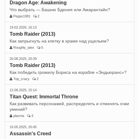
Dragon Age: Awakening
Что выбрать — Башню Бдения или Амарантайн?
Pegas1981
2
19.02.2026, 16:13
Tomb Raider (2013)
Как запрыгнуть на клетку в храме над ущельем?
Roughly_take
5
20.08.2025, 20:39
Tomb Raider (2013)
Как победить громилу Бориса на корабле «Эндьюранс»?
Top_crazy
2
12.08.2025, 15:14
Titan Quest: Immortal Throne
Как развивать персонажей, распределять и отменять очки
умений?
plazma
3
16.05.2025, 20:45
Assassin's Creed