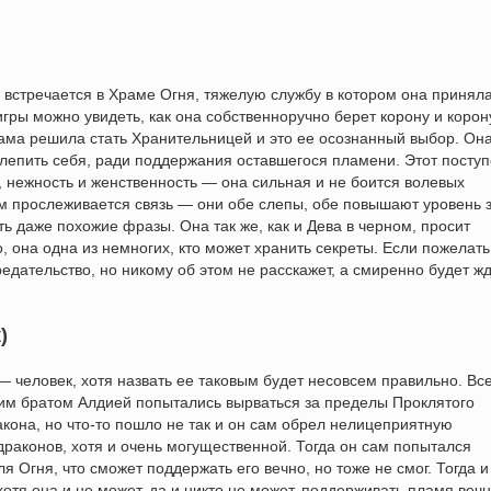
 встречается в Храме Огня, тяжелую службу в котором она принял
гры можно увидеть, как она собственноручно берет корону и корон
сама решила стать Хранительницей и это ее осознанный выбор. Он
епить себя, ради поддержания оставшегося пламени. Этот поступ
, нежность и женственность — она сильная и не боится волевых
ом прослеживается связь — они обе слепы, обе повышают уровень 
ть даже похожие фразы. Она так же, как и Дева в черном, просит
о, она одна из немногих, кто может хранить секреты. Если пожелат
предательство, но никому об этом не расскажет, а смиренно будет ж
)
 человек, хотя назвать ее таковым будет несовсем правильно. Вс
ршим братом Алдией попытались вырваться за пределы Проклятого
кона, но что-то пошло не так и он сам обрел нелицеприятную
драконов, хотя и очень могущественной. Тогда он сам попытался
 Огня, что сможет поддержать его вечно, но тоже не смог. Тогда и
отя она и не может, да и никто не может, поддерживать пламя вечн