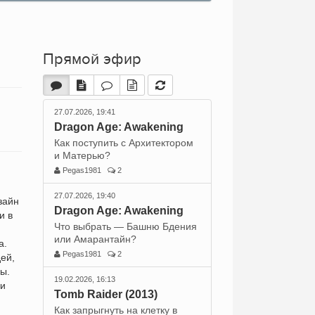
Прямой эфир
27.07.2026, 19:41
Dragon Age: Awakening
Как поступить с Архитектором
и Матерью?
Pegas1981
2
27.07.2026, 19:40
зайн
Dragon Age: Awakening
и в
Что выбрать — Башню Бдения
или Амарантайн?
а.
Pegas1981
2
ей,
ы.
19.02.2026, 16:13
 и
Tomb Raider (2013)
Как запрыгнуть на клетку в