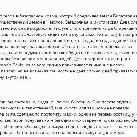
го героя в безопасном храме, который соединяет земли Болетарии 
ущественный демон в Нексусе. Загадочная и мистическая Дева сл
 известно, она находится в Нексусе с того времени, когда Старейший
ть, что она частенько сидит то на ступеньках, то на полу и смотри
ение, что она ждет появления того, кто за долгие годы одиночеств
енно поэтому она так любезно общается с главным героем. Из-за
жа, можно подумать, что она как будто не из этих земель, отчасти 
енном безопасном месте для людей. Дева в черном также играет
on's Souls, из-за чего сильно приковывает внимание к своей
из всех, но ее истинная сущность не дает сильно к ней привязатьс
у внутри нее...
тивном состоянии, сидящей во сне Охотника. Она просто сидит и
ательности и таинственной значимости для тех, кому не повезло
укла была сделана по прототипу Марии, одной из первых охотниц, у
, как герой получает хотя бы одно очко озарения, кукла оживет. О
в общении. Она создана искусственно, следовательно — не живая
ренние. Стоит отметить, что она первой из спутниц, кто может