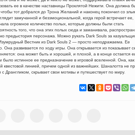
ьзовать ее в качестве наставницы Проклятой Нежити. Она должна б
, чтобы тот добрался до Трона Желаний и наконец покончил со злы
лядит замучанной и безэмоциональной, когда герой встречает ее,
ечала огромное количество полых, которые должны были стать
оятность того, что она этих полых сюда и заманивала, распростра
лько предыстория персонажа. Можно рукать Dark Souls за казуальщи
зумрудный Вестник из Dark Souls 2 — просто неподражаема. Ее
. Она развивается по ходу игры. Она открывается из показывает с
еняется: она может быть и хорошей, и плохой, а в конце остается 
м было истинное ее предназначение в игровой вселенной. Она, как
й квестовой линией, причем одной из важнейших. Шаналотта не пр
я с Дрангликом, скрывает свои мотивы и путешествует по миру.