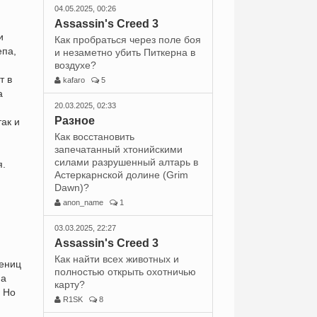
04.05.2025, 00:26
Assassin's Creed 3
и
Как пробраться через поле боя
епа,
и незаметно убить Питкерна в
воздухе?
т в
kafaro
5
а
20.03.2025, 02:33
Разное
так и
Как восстановить
запечатанный хтонийскими
силами разрушенный алтарь в
я.
Астеркарнской долине (Grim
Dawn)?
anon_name
1
03.03.2025, 22:27
Assassin's Creed 3
Как найти всех животных и
чениц
полностью открыть охотничью
на
карту?
. Но
R1SK
8