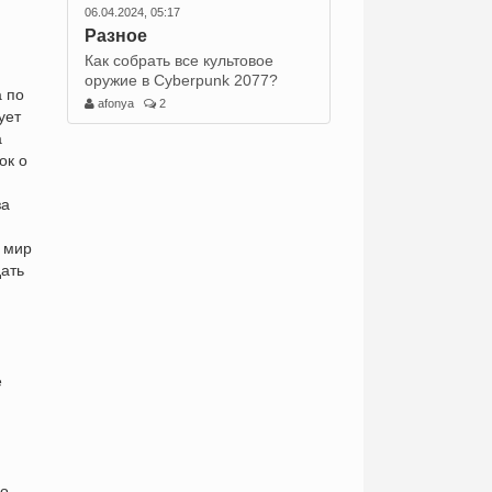
06.04.2024, 05:17
Разное
Как собрать все культовое
оружие в Cyberpunk 2077?
а по
afonya
2
ует
а
ок о
за
ь мир
дать
е
о,