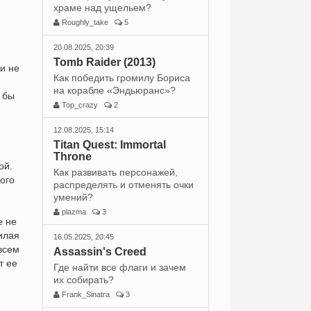
храме над ущельем?
Roughly_take
5
20.08.2025, 20:39
Tomb Raider (2013)
и не
Как победить громилу Бориса
на корабле «Эндьюранс»?
 бы
Top_crazy
2
12.08.2025, 15:14
Titan Quest: Immortal
Throne
ой.
Как развивать персонажей,
ого
распределять и отменять очки
умений?
plazma
3
е не
милая
16.05.2025, 20:45
всем
Assassin's Creed
т ее
Где найти все флаги и зачем
их собирать?
Frank_Sinatra
3