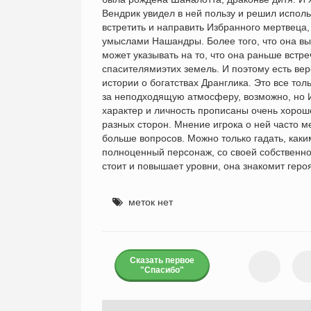
Вендрик увидел в ней пользу и решил испол
встретить и направить Избранного мертвеца
умыслами Нашандры. Более того, что она выг
может указывать на то, что она раньше встр
спасителямиэтих земель. И поэтому есть вер
истории о богатствах Дранглика. Это все то
за неподходящую атмосферу, возможно, но И
характер и личность прописаны очень хорошо
разных сторон. Мнение игрока о ней часто м
больше вопросов. Можно только гадать, каки
полноценный персонаж, со своей собственно
стоит и повышает уровни, она знакомит геро
меток нет
Сказать первое
"Спасибо"