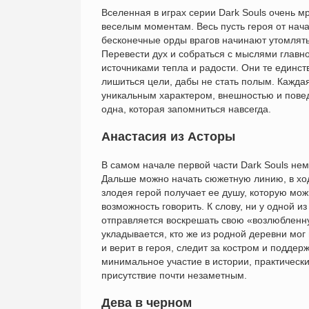
Вселенная в играх серии Dark Souls очень м
веселым моментам. Весь пусть героя от нача
бесконечные орды врагов начинают утомлять
Перевести дух и собраться с мыслями главн
источниками тепла и радости. Они те единств
лишиться цели, дабы не стать полым. Каждая 
уникальным характером, внешностью и повед
одна, которая запомниться навсегда.
Анастасия из Асторы
В самом начале первой части Dark Souls нем
Дальше можно начать сюжетную линию, в ходе
злодея герой получает ее душу, которую можн
возможность говорить. К слову, ни у одной и
отправляется воскрешать свою «возлюбленну
укладывается, кто же из родной деревни мог 
и верит в героя, следит за костром и подде
минимальное участие в истории, практически
присутствие почти незаметным.
Дева в черном