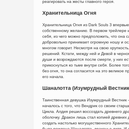
реагировать на жесты главного героя.
Хранительница Огня
Хранительница Огня из Dark Souls 3 впервые
собственному желанию. В первом трейлере и
себя, из чего можно предположить, что она 
добровольно принимает огромную ношу и осл
многом говорит. Несмотря на свою хрупкость
решений. Кстати, между ней и Девой в черн
души и возрождаются после смерти, у них ес
прикоснуться ко тьме внутри себя. Более тог
без огня, то она согласится на это великое 
его начала.
Шаналотта (Изумрудный Вестник
Таинственная девушка Изумрудный Вестник —
началось с того, что Вендрик со своим ста
Цикла. Алдия решил воссоздать древнего дра
оболочку. Дракон лишь стал копией древних 
создать настолько могущественного Хранителя
была рождена Шаналотта, драконье дитя. И х