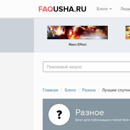
FAQ
USHA.RU
Блоги
Люд
Mass Effect
Главная
Блоги
Разное
Лучшие спутни
Разное
Блог для публикации статей без 