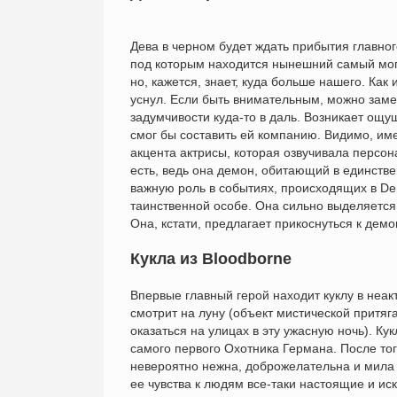
Дева в черном будет ждать прибытия главно
под которым находится нынешний самый мог
но, кажется, знает, куда больше нашего. Как
уснул. Если быть внимательным, можно замети
задумчивости куда-то в даль. Возникает ощущ
смог бы составить ей компанию. Видимо, им
акцента актрисы, которая озвучивала персона
есть, ведь она демон, обитающий в единств
важную роль в событиях, происходящих в Dem
таинственной особе. Она сильно выделяется 
Она, кстати, предлагает прикоснуться к демон
Кукла из Bloodborne
Впервые главный герой находит куклу в неак
смотрит на луну (объект мистической притяг
оказаться на улицах в эту ужасную ночь). К
самого первого Охотника Германа. После того
невероятно нежна, доброжелательна и мила 
ее чувства к людям все-таки настоящие и иск