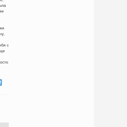
ыла
ми
няя
ну,
ебя с
еще
осто