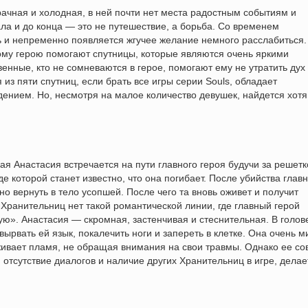
рачная и холодная, в ней почти нет места радостным событиям и
ла и до конца — это не путешествие, а борьба. Со временем
 и непременно появляется жгучее желание немного расслабиться.
ому герою помогают спутницы, которые являются очень яркими
енные, кто не сомневаются в герое, помогают ему не утратить дух 
из пяти спутниц, если брать все игры серии Souls, обладает
ением. Но, несмотря на малое количество девушек, найдется хотя
ая Анастасия встречается на пути главного героя будучи за решетк
 которой станет известно, что она погибает. После убийства главн
о вернуть в тело усопшей. После чего та вновь оживет и получит
з Хранительниц нет такой романтической линии, где главный герой
ю». Анастасия — скромная, застенчивая и стеснительная. В голов
вырвать ей язык, покалечить ноги и запереть в клетке. Она очень 
рживает пламя, не обращая внимания на свои травмы. Однако ее со
 отсутствие диалогов и наличие других Хранительниц в игре, делае