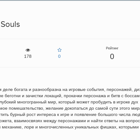
Souls
Рейтинг
0
178
0
м деле богата и разнообразна на игровые события, персонажей, ди
е беготни и зачистки локаций, прокачки персонажа и битв с боссам
 глубокий многогранный мир, который может пробудить в игроке дух
мое помешательство, желание докопаться до самой сути этого мир
тить бурный рост интереса к игре и появление большого числа люд
жета, взаимосвязях между персонажами и найти ответы на вопрос
ой механике, лоре и многочисленных уникальных фишках, которыми