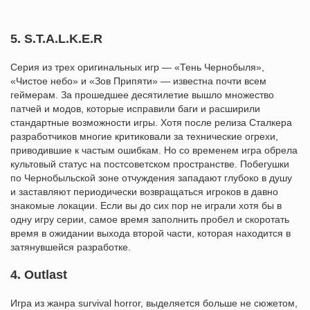
5. S.T.A.L.K.E.R
Серия из трех оригинальных игр — «Тень Чернобыля»,
«Чистое небо» и «Зов Припяти» — известна почти всем
геймерам. За прошедшее десятилетие вышло множество
патчей и модов, которые исправили баги и расширили
стандартные возможности игры. Хотя после релиза Сталкера
разработчиков многие критиковали за технические огрехи,
приводившие к частым ошибкам. Но со временем игра обрела
культовый статус на постсоветском пространстве. Побегушки
по Чернобыльской зоне отчуждения западают глубоко в душу
и заставляют периодически возвращаться игроков в давно
знакомые локации. Если вы до сих пор не играли хотя бы в
одну игру серии, самое время заполнить пробел и скоротать
время в ожидании выхода второй части, которая находится в
затянувшейся разработке.
4. Outlast
Игра из жанра survival horror, выделяется больше не сюжетом,