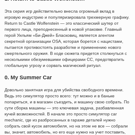
Эта серия игр действительно внесла огромный вклад в
игровую индустрию и популяризировала трехмерную графику.
Return to Castle Wolfenstein — это классический шутер от
первого лица, преподнесенный в новой упаковке. Главный
герой Уильям «Би-Джей» Бласковиц, является агентом
секретной организации OSA, которая борется с нацистами,
пытается противостоять разработке и применению нового
смертельного оружия. В ходе сюжета придется столкнуться с
несколькими обезумевшими офицерами СС, предотвратить
глобальную угрозу и сорвать магический ритуал.
0. My Summer Car
Довольно занятная игра для убийства свободного времени.
Ведь это симулятор просто всего: тут можно и в баньке
попариться, и в магазин съездить, и машину свою собрать. По
сути сборка машины — это ключевая задача, разбавленная
кучей возможностей. В начале это просто симулятор car
mechanic, где из разбросанных в гараже деталей нужно
собрать свой кусок автомобиля, но на этом не все — собрали
вы, значит, автомобиль, но его еще нужно на учет поставить,