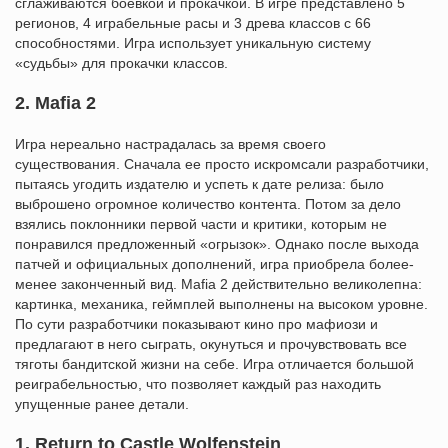
сглаживаются боевкой и прокачкой. В игре представлено 5
регионов, 4 играбельные расы и 3 древа классов с 66
способностями. Игра использует уникальную систему
«судьбы» для прокачки классов.
2. Mafia 2
Игра нереально настрадалась за время своего
существования. Сначала ее просто искромсали разработчики,
пытаясь угодить издателю и успеть к дате релиза: было
выброшено огромное количество контента. Потом за дело
взялись поклонники первой части и критики, которым не
понравился предложенный «огрызок». Однако после выхода
патчей и официальных дополнений, игра приобрела более-
менее законченный вид. Mafia 2 действительно великолепна:
картинка, механика, геймплей выполнены на высоком уровне.
По сути разработчики показывают кино про мафиози и
предлагают в него сыграть, окунуться и прочувствовать все
тяготы бандитской жизни на себе. Игра отличается большой
реиграбельностью, что позволяет каждый раз находить
упущенные ранее детали.
1. Return to Castle Wolfenstein