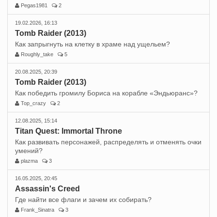
Pegas1981
2
19.02.2026, 16:13
Tomb Raider (2013)
Как запрыгнуть на клетку в храме над ущельем?
Roughly_take
5
20.08.2025, 20:39
Tomb Raider (2013)
Как победить громилу Бориса на корабле «Эндьюранс»?
Top_crazy
2
12.08.2025, 15:14
Titan Quest: Immortal Throne
Как развивать персонажей, распределять и отменять очки
умений?
plazma
3
16.05.2025, 20:45
Assassin's Creed
Где найти все флаги и зачем их собирать?
Frank_Sinatra
3