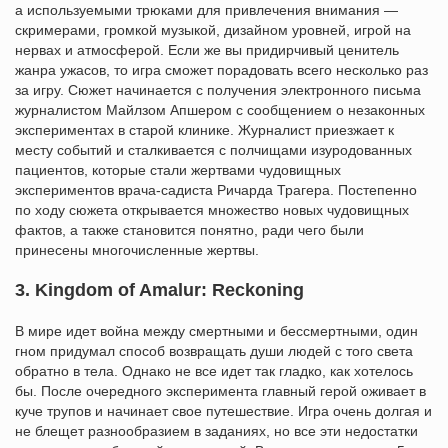
а используемыми трюками для привлечения внимания —
скримерами, громкой музыкой, дизайном уровней, игрой на
нервах и атмосферой. Если же вы придирчивый ценитель
жанра ужасов, то игра сможет порадовать всего несколько раз
за игру. Сюжет начинается с получения электронного письма
журналистом Майлзом Апшером с сообщением о незаконных
экспериментах в старой клинике. Журналист приезжает к
месту событий и сталкивается с полчищами изуродованных
пациентов, которые стали жертвами чудовищных
экспериментов врача-садиста Ричарда Трагера. Постепенно
по ходу сюжета открывается множество новых чудовищных
фактов, а также становится понятно, ради чего были
принесены многочисленные жертвы.
3. Kingdom of Amalur: Reckoning
В мире идет война между смертными и бессмертными, один
гном придумал способ возвращать души людей с того света
обратно в тела. Однако не все идет так гладко, как хотелось
бы. После очередного эксперимента главный герой оживает в
куче трупов и начинает свое путешествие. Игра очень долгая и
не блещет разнообразием в заданиях, но все эти недостатки