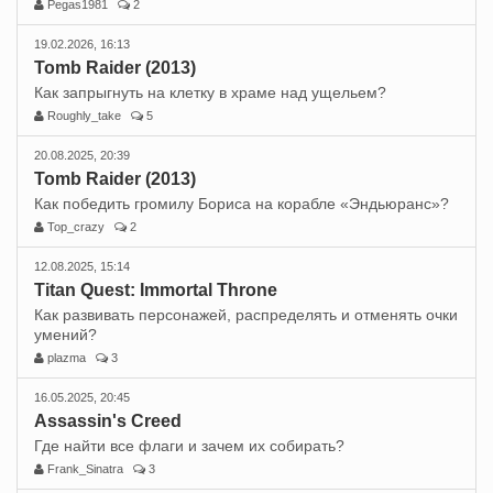
Pegas1981
2
19.02.2026, 16:13
Tomb Raider (2013)
Как запрыгнуть на клетку в храме над ущельем?
Roughly_take
5
20.08.2025, 20:39
Tomb Raider (2013)
Как победить громилу Бориса на корабле «Эндьюранс»?
Top_crazy
2
12.08.2025, 15:14
Titan Quest: Immortal Throne
Как развивать персонажей, распределять и отменять очки
умений?
plazma
3
16.05.2025, 20:45
Assassin's Creed
Где найти все флаги и зачем их собирать?
Frank_Sinatra
3