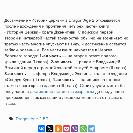
Достижение «Историк церкви» в Dragon Age 2 открывается
после нахождения и прочтения четырех частей книги
«История Церкви» брата Дженитиви. С поиском первой,
второй и четвертой частей трудностей обычно не возникает, но
третью часть многие упускают из виду, и достижение остается
заблокированным. Все части книги находятся в Церкви
Верхнего города:
1-ая часть
— на втором этаже правого
крыла здания (I глава),
2-ая часть
— рядом с Владычицей
Эльтиной перед огромной золотой статуей Андрасте (II глава),
3-ая часть
— кафедра Владычицы Эльтины, только в задании
«Следуя Кун» (II глава),
4-ая часть
— на ящике на втором
этаже левого крыла здания (III глава). Стоит упустить хотя бы
одну часть и
достижение останется закрытым
до следующего
прохождения, так как вещи в локациях меняются от главы к
главе.
Dragon Age 2 ВП