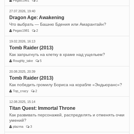
Pegas1981
2
27.07.2026, 19:40
Dragon Age: Awakening
Что выбрать — Башню Бдения или Амарантайн?
Pegas1981
2
19.02.2026, 16:13
Tomb Raider (2013)
Как запрыгнуть на клетку в храме над ущельем?
Roughly_take
5
20.08.2025, 20:39
Tomb Raider (2013)
Как победить громилу Бориса на корабле «Эндьюранс»?
Top_crazy
2
12.08.2025, 15:14
Titan Quest: Immortal Throne
Как развивать персонажей, распределять и отменять очки
умений?
plazma
3