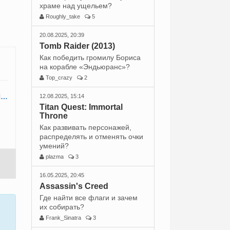
храме над ущельем?
Roughly_take
5
20.08.2025, 20:39
Tomb Raider (2013)
Как победить громилу Бориса
на корабле «Эндьюранс»?
Top_crazy
2
Как уговорить спутников остаться в задании «Последняя капля»?
12.08.2025, 15:14
Titan Quest: Immortal
Throne
Как развивать персонажей,
распределять и отменять очки
умений?
plazma
3
16.05.2025, 20:45
Assassin's Creed
Где найти все флаги и зачем
их собирать?
Frank_Sinatra
3