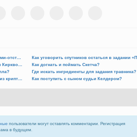
Как поступить со старкхевенскими магами-отступниками?
Как предотвратить уничтожение Церкви Киркволла?
Как догнать и поймать Скетча?
лла?
Где искать ингредиенты для задания травника?
Как победить древнего каменного духа из крипты и открыть достижение «Холоден, как камень»?
Как поступить с сыном судьи Келдером?
нные
пользователи могут оставлять комментарии. Регистрация
пама в будущем.