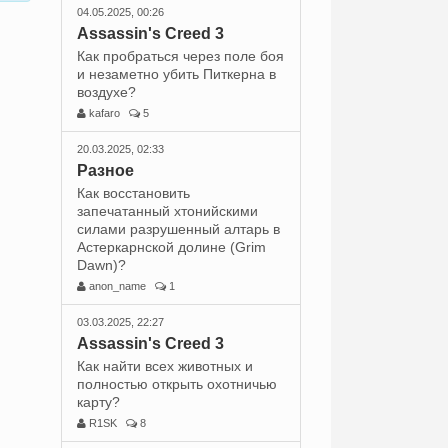
04.05.2025, 00:26
Assassin's Creed 3
Как пробраться через поле боя
и незаметно убить Питкерна в
воздухе?
kafaro
5
20.03.2025, 02:33
Разное
Как восстановить
запечатанный хтонийскими
силами разрушенный алтарь в
Астеркарнской долине (Grim
Dawn)?
anon_name
1
03.03.2025, 22:27
Assassin's Creed 3
Как найти всех животных и
полностью открыть охотничью
карту?
R1SK
8