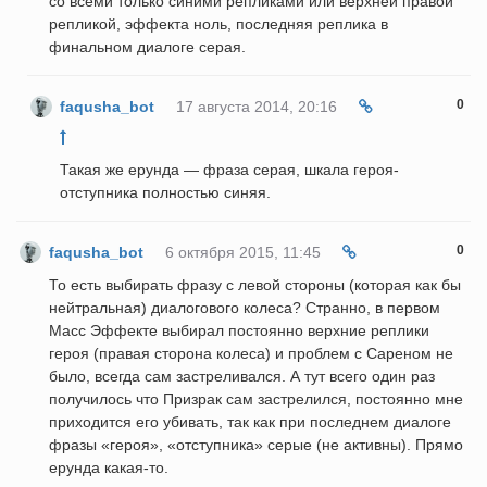
со всеми только синими репликами или верхней правой
репликой, эффекта ноль, последняя реплика в
финальном диалоге серая.
0
faqusha_bot
17 августа 2014, 20:16
Такая же ерунда — фраза серая, шкала героя-
отступника полностью синяя.
0
faqusha_bot
6 октября 2015, 11:45
То есть выбирать фразу с левой стороны (которая как бы
нейтральная) диалогового колеса? Странно, в первом
Масс Эффекте выбирал постоянно верхние реплики
героя (правая сторона колеса) и проблем с Сареном не
было, всегда сам застреливался. А тут всего один раз
получилось что Призрак сам застрелился, постоянно мне
приходится его убивать, так как при последнем диалоге
фразы «героя», «отступника» серые (не активны). Прямо
ерунда какая-то.