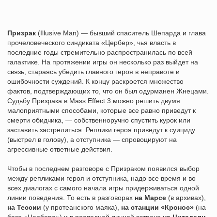
Призрак
(Illusive Man) — бывший спаситель Шепарда и глава
прочеловеческого синдиката «Цербер», чья власть в
последние годы стремительно распространилась по всей
галактике. На протяжении игры он несколько раз выйдет на
связь, стараясь убедить главного героя в неправоте и
ошибочности суждений. К концу раскроется множество
фактов, подтверждающих то, что он был одурманен Жнецами.
Судьбу Призрака в Mass Effect 3 можно решить двумя
малоприятными способами, которые все равно приведут к
смерти обидчика, — собственноручно спустить курок или
заставить застрелиться. Реплики героя приведут к суициду
(выстрел в голову), а отступника — спровоцируют на
агрессивные ответные действия.
Чтобы в последнем разговоре с Призраком появился выбор
между репликами героя и отступника, надо все время и во
всех диалогах с самого начала игры придерживаться одной
линии поведения. То есть в разговорах
на Марсе
(в архивах),
на Тессии
(у протеанского маяка),
на станции «Кронос»
(на