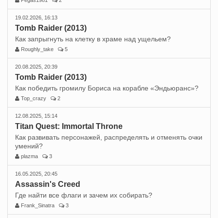
Pegas1981
2
19.02.2026, 16:13
Tomb Raider (2013)
Как запрыгнуть на клетку в храме над ущельем?
Roughly_take
5
20.08.2025, 20:39
Tomb Raider (2013)
Как победить громилу Бориса на корабле «Эндьюранс»?
Top_crazy
2
12.08.2025, 15:14
Titan Quest: Immortal Throne
Как развивать персонажей, распределять и отменять очки
умений?
plazma
3
16.05.2025, 20:45
Assassin's Creed
Где найти все флаги и зачем их собирать?
Frank_Sinatra
3