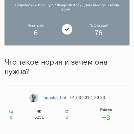
Разработчик: Blue Byte / Жанр: Strategy / Дата выхода: 7 июля
2009 г.
Читателей
Публикаций
6
76
Что такое нория и зачем она
нужна?
faqusha_bot
01.03.2012, 20:23
Рейтинг
+3
0
6231
0