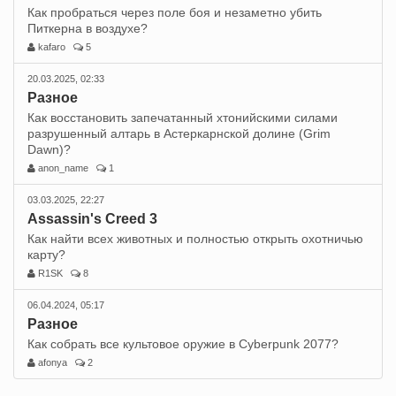
Как пробраться через поле боя и незаметно убить
Питкерна в воздухе?
kafaro
5
20.03.2025, 02:33
Разное
Как восстановить запечатанный хтонийскими силами
разрушенный алтарь в Астеркарнской долине (Grim
Dawn)?
anon_name
1
03.03.2025, 22:27
Assassin's Creed 3
Как найти всех животных и полностью открыть охотничью
карту?
R1SK
8
06.04.2024, 05:17
Разное
Как собрать все культовое оружие в Cyberpunk 2077?
afonya
2