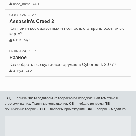
anon_name
1
03.03.2025, 22:27
Assassin's Creed 3
Как найти всех животных и полностью открыть охотничью
карту?
R1SK
8
06.04.2024, 05:17
Разное
Как собрать все культовое оружие в Cyberpunk 2077?
afonya
2
FAQ
— список часто задаваемых вопросов по определенной тематике и
ответами на них. Принятые сокращения:
ОВ
— общие вопросы,
ТВ
—
технические вопросы,
ВП
— вопросы прохождения,
ВМ
— вопросы моддинга.