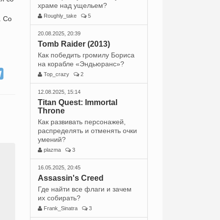
храме над ущельем?
Roughly_take
5
. Со
20.08.2025, 20:39
Tomb Raider (2013)
Как победить громилу Бориса
на корабле «Эндьюранс»?
Top_crazy
2
12.08.2025, 15:14
Titan Quest: Immortal
Throne
Как развивать персонажей,
распределять и отменять очки
умений?
plazma
3
16.05.2025, 20:45
Assassin's Creed
Где найти все флаги и зачем
их собирать?
Frank_Sinatra
3