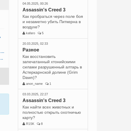
04.05.2025, 00:26
Assassin's Creed 3
Как пробраться через поле боя
и незаметно убить Питкерна в
воздухе?
kafaro
5
?
20.03.2025, 02:33
Разное
Как убить пятерых патрульных в обычном районе Дамаска?
Как восстановить
 до Абу-аль-Нуквода и убить короля-купца Дамаска?
запечатанный хтонийскими
силами разрушенный алтарь в
Астеркарнской долине (Grim
Dawn)?
anon_name
1
03.03.2025, 22:27
Assassin's Creed 3
Как найти всех животных и
полностью открыть охотничью
карту?
R1SK
8