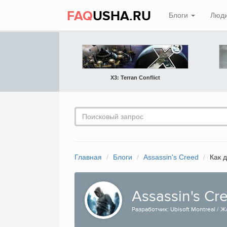
FAQ
USHA.RU
Блоги
Люд
X3: Terran Conflict
Главная
Блоги
Assassin's Creed
Как 
Assassin's Cr
Разработчик: Ubisoft Montreal / Ж