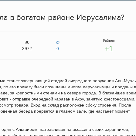
ала в богатом районе Иерусалима?
Рейтинг
+1
3972
0
има станет завершающей стадией очередного поручения Аль-Муал
ми, по его приказу были похищены многие иерусалимцы и проданы в
ладе, за крепостными стенами на севере города. В ближайшее врем
товит к отправке очередной караван в Акру, занятую крестоносцами.
мотр товара. Вход на склад расположен сбоку строения. После
овенная беседа прервется в главном зале, где настанет момент
а один с Альтаиром, натравливая на ассасина своих охранников,
просто убежать, поднявшись по лесенкам на крышу, или расправитьс