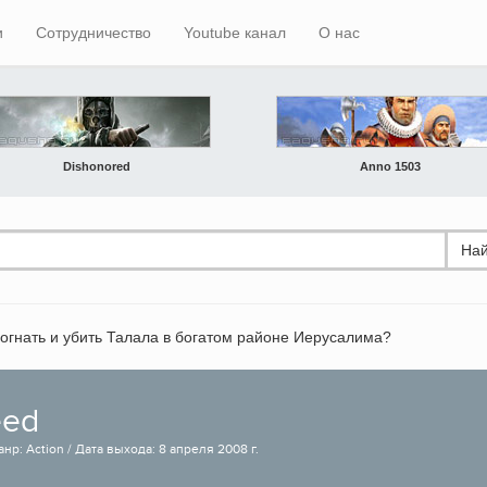
и
Сотрудничество
Youtube канал
О нас
Dishonored
Anno 1503
Най
догнать и убить Талала в богатом районе Иерусалима?
eed
анр: Action / Дата выхода: 8 апреля 2008 г.