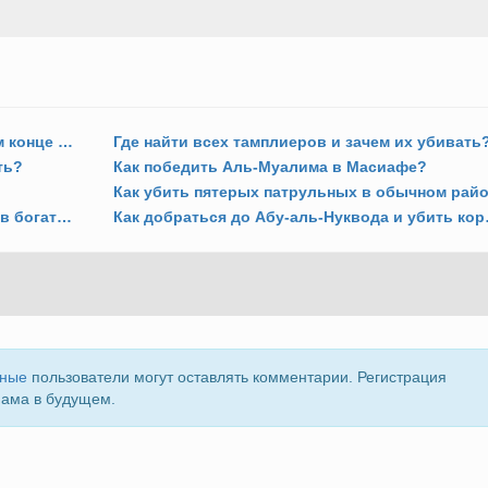
Что делать в комнате Дезмонда в самом конце игры?
Где найти всех тамплиеров и зачем их убивать
ть?
Как победить Аль-Муалима в Масиафе?
Как забраться на кафедральный собор в богатом районе Акры?
Как добраться
нные
пользователи могут оставлять комментарии. Регистрация
пама в будущем.