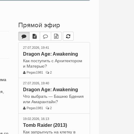
Прямой эфир
27.07.2026, 19:41
Dragon Age: Awakening
Как поступить с Архитектором
и Матерью?
Pegas1981
2
има
27.07.2026, 19:40
Dragon Age: Awakening
я,
Что выбрать — Башню Бдения
или Амарантайн?
Pegas1981
2
19.02.2026, 16:13
Tomb Raider (2013)
Как запрыгнуть на клетку в
я со