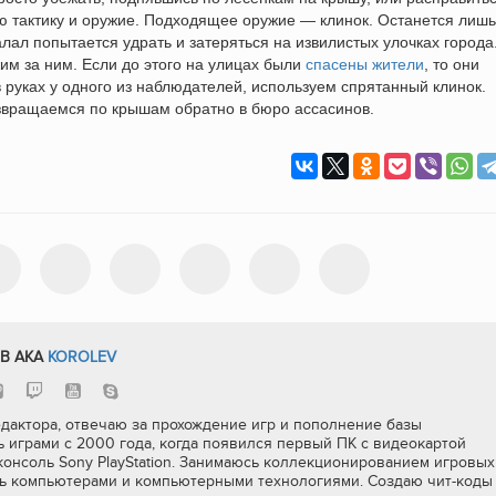
ю тактику и оружие. Подходящее оружие — клинок. Останется лишь
алал попытается удрать и затеряться на извилистых улочках города
им за ним. Если до этого на улицах были
спасены жители
, то они
в руках у одного из наблюдателей, используем спрятанный клинок.
звращаемся по крышам обратно в бюро ассасинов.
В AKA
KOROLEV
дактора, отвечаю за прохождение игр и пополнение базы
 играми с 2000 года, когда появился первый ПК с видеокартой
консоль Sony PlayStation. Занимаюсь коллекционированием игровых
ь компьютерами и компьютерными технологиями. Создаю чит-коды