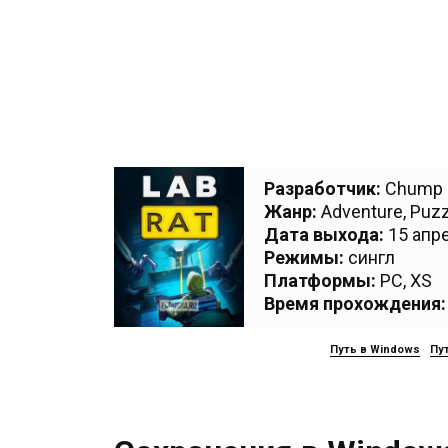
Разработчик:
Chump 
Жанр:
Adventure
,
Puzz
Дата выхода:
15 апре
Режимы:
сингл
Платформы:
PC
,
XS
Время прохождения:
Путь в Windows
Пут