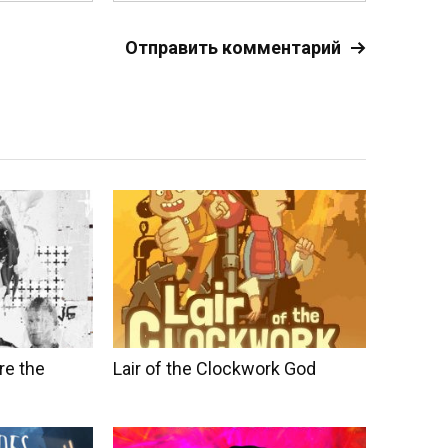
re the
Lair of the Clockwork God