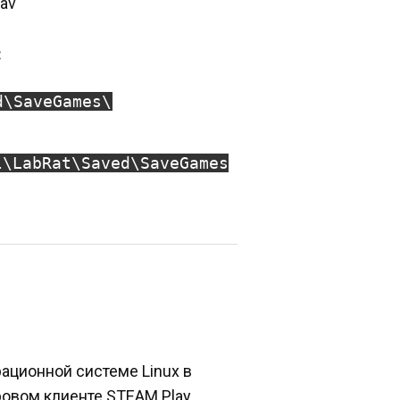
sav
:
d\SaveGames\
l\LabRat\Saved\SaveGames
рационной системе Linux в
ровом клиенте STEAM Play