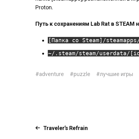
Proton.
Путь к сохранениям Lab Rat в STEAM на
[Папка со Steam]/steamapps
~/.steam/steam/userdata/[i
#
adventure
#
puzzle
#
лучшие игры
Traveler’s Refrain