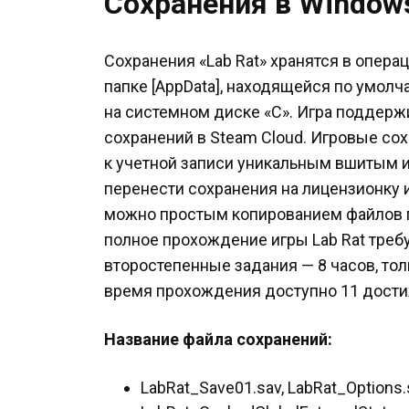
Сохранения в Window
Сохранения «Lab Rat» хранятся в опер
папке [AppData], находящейся по умол
на системном диске «C». Игра поддер
сохранений в Steam Cloud. Игровые сох
к учетной записи уникальным вшитым 
перенести сохранения на лицензионку и
можно простым копированием файлов 
полное прохождение игры Lab Rat требу
второстепенные задания — 8 часов, толь
время прохождения доступно 11 дости
Название файла сохранений:
LabRat_Save01.sav, LabRat_Options.