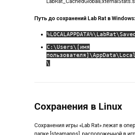
LabRat_CachedGlobalExternalStats.
Путь до сохранений Lab Rat в Windows
%LOCALAPPDATA%\LabRat\Save
C:\Users\[имя
пользователя]\AppData\Loca
\
Сохранения в Linux
Сохранения игры «Lab Rat» лежат в опе
папке [steamapps], расположенной в иг