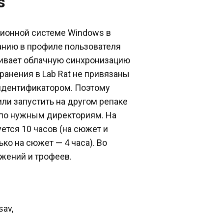
s
ационной системе Windows в
чанию в профиле пользователя
живает облачную синхронизацию
ранения в Lab Rat не привязаны
идентификатором. Поэтому
ли запустить на другом репаке
по нужным директориям. На
ется 10 часов (на сюжет и
ко на сюжет — 4 часа). Во
жений и трофеев.
sav,