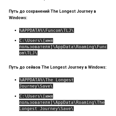
Путь до сохранений The Longest Journey в
Windows:
%APPDATA%\Funcom\TLJ\
C:\Users\[имя
пользователя]\AppData\Roaming\Func
om\TLJ\
Путь до сейвов The Longest Journey в Windows:
%APPDATA%\The Longest
Journey\Save\
C:\Users\[имя
пользователя]\AppData\Roaming\The
Longest Journey\Save\