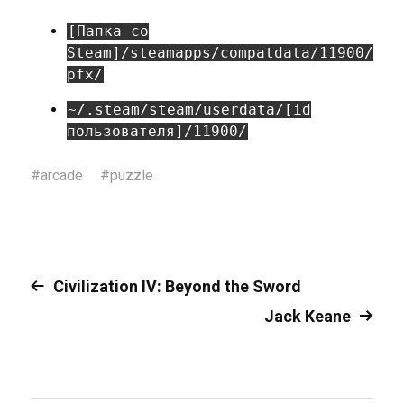
[Папка со
Steam]/steamapps/compatdata/11900/
pfx/
~/.steam/steam/userdata/[id
пользователя]/11900/
#
arcade
#
puzzle
Civilization IV: Beyond the Sword
Jack Keane