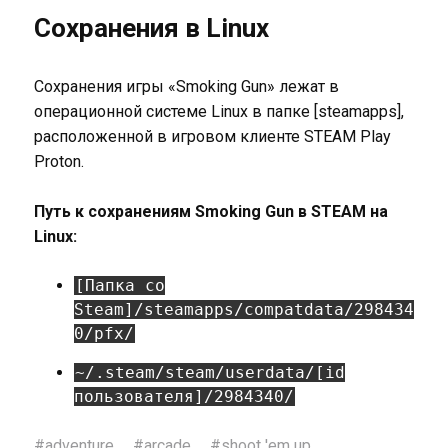
Сохранения в Linux
Сохранения игры «Smoking Gun» лежат в
операционной системе Linux в папке [steamapps],
расположенной в игровом клиенте STEAM Play
Proton.
Путь к сохранениям Smoking Gun в STEAM на
Linux:
[Папка со
Steam]/steamapps/compatdata/298434
0/pfx/
~/.steam/steam/userdata/[id
пользователя]/2984340/
#
adventure
#
arcade
#
shoot 'em up