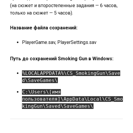
(на сюжет и второстепенные задания — 6 часов,
только на сюжет — 5 часов).
Название файла сохранений:
PlayerGame.sav, PlayerSettings.sav
Путь до сохранений Smoking Gun в Windows:
%LOCALAPPDATA%\CS_SmokingGun\Save
d\SaveGames\
C:\Users\[имя
пользователя]\AppData\Local\CS_Smo
kingGun\Saved\SaveGames\