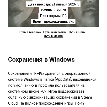
Дата выхода:
21 января 2026 г.
Режимы:
сингл
Платформы:
PC
Время прохождения:
7 ч.
Путь в Windows
Путь на пиратках
Путь в Linux
Путь в MacOS
Сохранения в Windows
Сохранения «TR-49» хранятся в операционной
системе Windows в папке [AppData], находящейся
по умолчанию в профиле пользователя на
системном диске «C». Игра поддерживает
облачную синхронизацию сохранений в Steam
Cloud. На полное прохождение игры TR-49