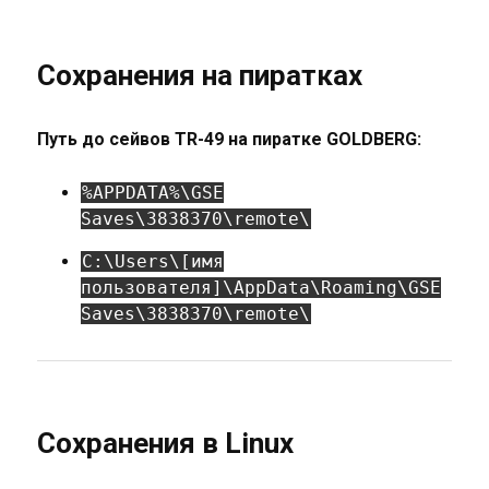
Сохранения на пиратках
Путь до сейвов TR-49 на пиратке GOLDBERG:
%APPDATA%\GSE
Saves\3838370\remote\
C:\Users\[имя
пользователя]\AppData\Roaming\GSE
Saves\3838370\remote\
Сохранения в Linux