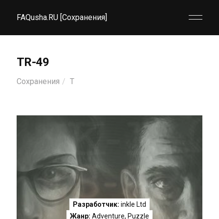
FAQusha.RU [Сохранения]
TR-49
Сохранения
T
Разработчик:
inkle Ltd
Жанр:
Adventure
,
Puzzle