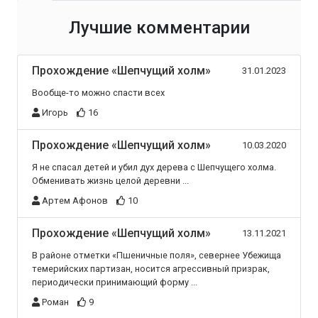
Лучшие комментарии
Прохождение «Шепчущий холм»
31.01.2023
Вообще-то можно спасти всех
Игорь
16
Прохождение «Шепчущий холм»
10.03.2020
Я не спасал детей и убил дух дерева с Шепчущего холма.
Обменивать жизнь целой деревни ...
Артем Афонов
10
Прохождение «Шепчущий холм»
13.11.2021
В районе отметки «Пшеничные поля», севернее Убежища
темерийских партизан, носится агрессивный призрак,
периодически принимающий форму ...
Роман
9