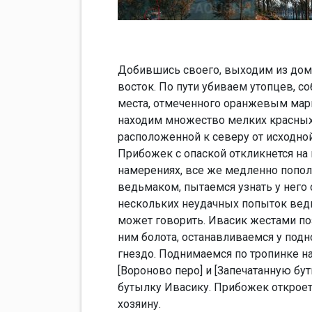
Добившись своего, выходим из дома
восток. По пути убиваем утопцев, с
места, отмеченного оранжевым мар
находим множество мелких красных 
расположенной к северу от исходно
Прибожек с опаской откликнется на
намерениях, все же медленно пополз
ведьмаком, пытаемся узнать у него 
нескольких неудачных попыток ведь
может говорить. Ивасик жестами поз
ним болота, останавливаемся у под
гнездо. Поднимаемся по тропинке на
[Вороново перо] и [Запечатанную бу
бутылку Ивасику. Прибожек откроет
хозяину.