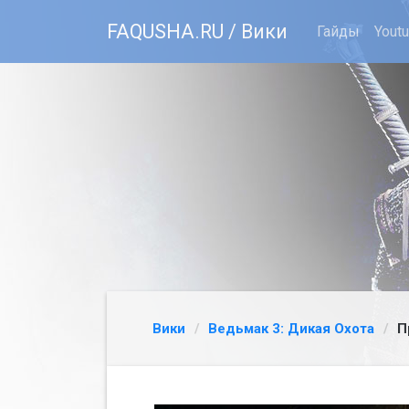
FAQUSHA.RU / Вики
Гайды
Yout
Вики
Ведьмак 3: Дикая Охота
П