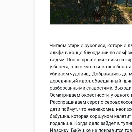
Читаем старые рукописи, которые д
эльфа в конце блужданий по эльфски
ведьм. После прочтения книги на ка
у берега, плывем на восток к болот
убиваем чудовищ. Добравшись до м
деревянный идол, обвешанный пряни
разбросанными сладостями. Выходи
Осматриваем окрестности, у одного
Расспрашиваем сирот о сероволосой
дети поймут, что незнакомец неопас
бабушка, которая коршуном налетит 
подальше. Когда дело зайдет в тупи
Ивасику. Бабушке не понравится го