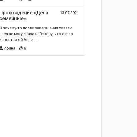
Прохождение «Дела
13.07.2021
семейные»
Я почему-то после завершения хозяек
леса не могу сказать барону, что стало
известно об Анне. ...
Ирина
8