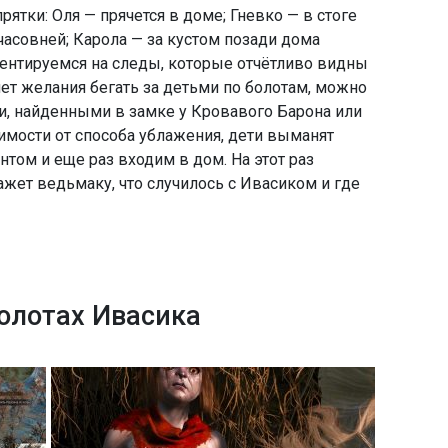
рятки: Оля — прячется в доме; Гневко — в стоге
а часовней; Карола — за кустом позади дома
иентируемся на следы, которые отчётливо видны
ет желания бегать за детьми по болотам, можно
ми, найденными в замке у Кровавого Барона или
имости от способа ублажения, дети выманят
том и еще раз входим в дом. На этот раз
жет ведьмаку, что случилось с Ивасиком и где
болотах Ивасика