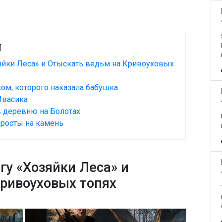
]
зяйки Леса» и Отыскать ведьм на Кривоуховых
ком, которого наказала бабушка
Ивасика
в деревню на Болотах
аросты на камень
гу «Хозяйки Леса» и
ривоуховых топях