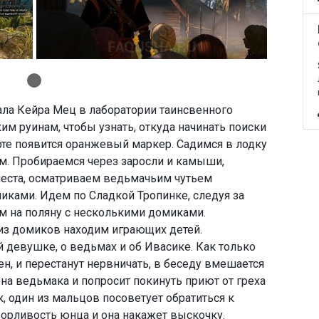
ала Кейра Мец в лаборатории таинсвенного
м руинам, чтобы узнать, откуда начинать поиски
рте появится оранжевый маркер. Садимся в лодку
ам. Пробираемся через заросли и камыши,
еста, осматриваем ведьмачьим чутьем
ками. Идем по Сладкой Тропинке, следуя за
м на поляну с несколькими домиками.
 из домиков находим играющих детей.
 девушке, о ведьмах и об Ивасике. Как только
ен, и перестанут нервничать, в беседу вмешается
на ведьмака и попросит покинуть приют от греха
к, один из мальцов посоветует обратиться к
ворливость юнца и она накажет выскочку.