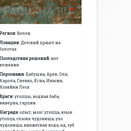
Регион
: Велен
Локации
: Детский приют на
болотах
Последствия решений
: нет
влияния
Персонажи
: Бабушка, Арен, Оля,
Карола, Гневко, Ягна, Ивасик,
Хозяйки Леса
Враги
: утопцы, водная баба,
виверна, гарпии
Награда
: опыт, мозг утопца, язык
утопца, слюна чудовища, ухо
чудовища, княжеская вода, яд, зуб