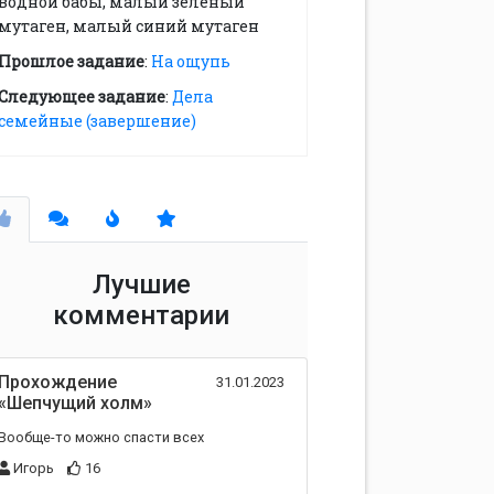
водной бабы, малый зелёный
мутаген, малый синий мутаген
Прошлое задание
:
На ощупь
Следующее задание
:
Дела
семейные (завершение)
Лучшие
комментарии
Прохождение
31.01.2023
«Шепчущий холм»
Вообще-то можно спасти всех
Игорь
16