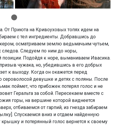
. От Приюта на Кривоуховых топях идем на
обираем с тел ингредиенты. Добравшись до
кером, осматриваем землю ведьмачьим чутьем,
следов. Следуем по ним до норы,
й позиции. Подойдя к норе, выманиваем Ивасика.
 призыв чужака, но, убедившись в его добрых
ет к выходу. Когда он окажется перед
о сероволосой девушке и детях с поляны. После
мак поймет, что прибожек потерял голос и не
овет Геральта за собой. Пересекаем вместе с
ножия горы, на вершине которой виднеется
верх, отбиваемся от гарпий, из гнезда забираем
тылку]. Спускаемся вниз и отдаем найденную
 крышку и потерянный голос вернется к своему