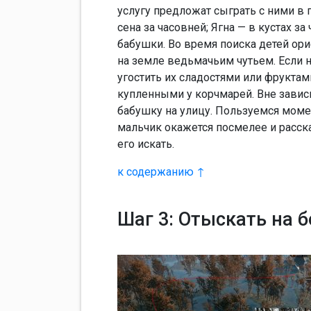
услугу предложат сыграть с ними в п
сена за часовней; Ягна — в кустах з
бабушки. Во время поиска детей ор
на земле ведьмачьим чутьем. Если н
угостить их сладостями или фрукта
купленными у корчмарей. Вне завис
бабушку на улицу. Пользуемся момен
мальчик окажется посмелее и расска
его искать.
к содержанию ↑
Шаг 3: Отыскать на 