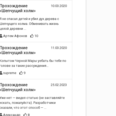
Прохождение
10.03.2020
«Шепчущий холм»
Я не спасал детей и убил дух дерева с
Шепчущего холма. Обменивать жизнь
целой деревни ...
Артем Афонов
10
Прохождение
11.03.2020
«Шепчущий холм»
Копытом Черной Мары уебать бы тебе по
голове за такие рассуждения…
supreme
9
Прохождение
25.02.2023
«Шепчущий холм»
Уже нет — видел статью (не заставляйте
искать, пожалуйста). Разработчики
сказали, что этот способ — ...
Александр
8