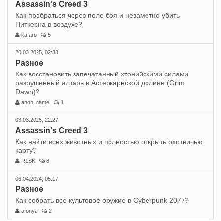
Assassin's Creed 3
Как пробраться через поле боя и незаметно убить
Питкерна в воздухе?
kafaro
5
20.03.2025, 02:33
Разное
Как восстановить запечатанный хтонийскими силами
разрушенный алтарь в Астеркарнской долине (Grim
Dawn)?
anon_name
1
03.03.2025, 22:27
Assassin's Creed 3
Как найти всех животных и полностью открыть охотничью
карту?
R1SK
8
06.04.2024, 05:17
Разное
Как собрать все культовое оружие в Cyberpunk 2077?
afonya
2